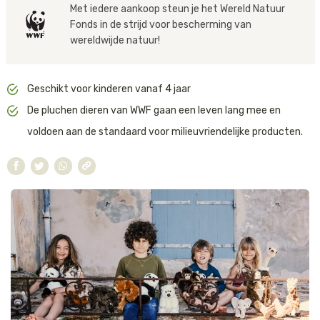
Met iedere aankoop steun je het Wereld Natuur
Tijger
De knuffels worden geproduceerd door BonTonToys, een B Corp-
Fonds in de strijd voor bescherming van
gecertificeerd bedrijf. Dit betekent dat zij voldoen aan strenge
wereldwijde natuur!
normen op het gebied van sociale en milieuprestaties,
Walvis
transparantie en verantwoordelijkheid.
Geschikt voor kinderen vanaf 4 jaar
IJsbeer
BonTonToys is bovendien gecertificeerd deelnemer van het ‘1% For
The Planet’-programma. Zij doneren 1% van hun omzet aan
De pluchen dieren van WWF gaan een leven lang mee en
initiatieven die zich inzetten voor het beschermen van de natuur
Zeeschildpad
voldoen aan de standaard voor milieuvriendelijke producten.
en het tegengaan van milieuvervuiling. Zo draag je met elke knuffel
niet alleen bij aan een glimlach, maar ook aan een schonere en
gezondere planeet.