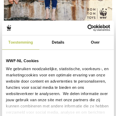
DE WWF PLUCHE COLLECTIE
Toestemming
Details
Over
Deze knuffel komt uit de WWF Pluche collectie van
Bon Ton Toys. WWF en Bon Ton Toys zijn al meer dan
WWF-NL Cookies
20 jaar partner en dankzij de verkoop van deze
collectie heeft Bon Ton Toys al meer dan 7 miljoen USD
We gebruiken noodzakelijke, statistische, voorkeurs-, en
aan WWF gedoneerd om ons natuurbeschermingswerk
marketingcookies voor een optimale ervaring van onze
te ondersteunen.
website door content en advertenties te personaliseren,
functies voor social media te bieden en ons
Alle WWF Pluche knuffels zijn gemaakt met een 100%
websiteverkeer te analyseren. We delen informatie over
recyclede PET flessen vulling.
jouw gebruik van onze site met onze partners die zij
kunnen combineren met andere informatie die ze hebben
verzameld voor social media, analyse en om berichten