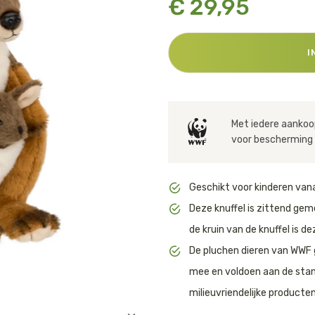
€ 29,95
Huishouden
Notitieboekjes
I
Met iedere aankoop
voor bescherming 
Geschikt voor kinderen vana
Deze knuffel is zittend gem
de kruin van de knuffel is d
De pluchen dieren van WWF 
mee en voldoen aan de sta
milieuvriendelijke producten