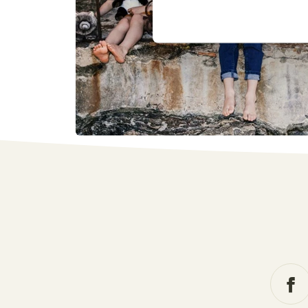
Lees voor meer informatie 
beschermen van de natuur en het tegengaan van mili
elke knuffel niet alleen bij aan een glimlach, maar 
planeet.