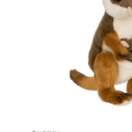
Waar zijn we actief
Speelgoed
Knuffels
Puzzels
Spellen
Kleuren en knutselen