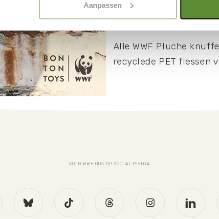
Aanpassen
al meer dan 7 miljoen
onze
Cookie Policy
.
euvervuiling. Zo draag je met
ook aan een schonere en gezondere
natuurbeschermingswer
Alle WWF Pluche knuffe
recyclede PET flessen v
VOLG WWF OOK OP SOCIAL MEDIA