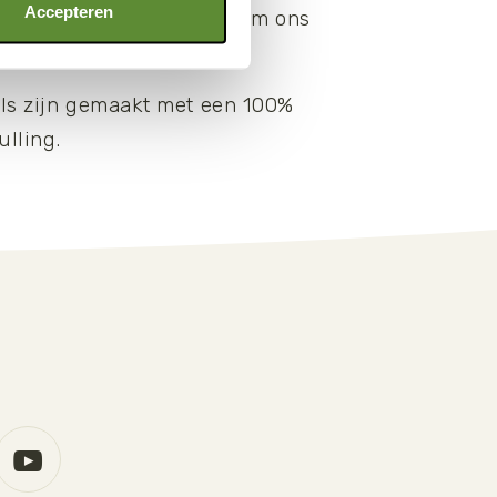
Accepteren
 USD aan WWF gedoneerd om ons
k te ondersteunen.
ls zijn gemaakt met een 100%
ulling.