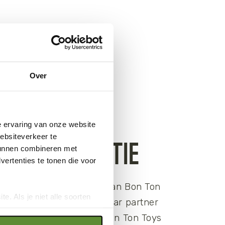
Over
e ervaring van onze website
CHE COLLECTIE
websiteverkeer te
 kunnen combineren met
ertenties te tonen die voor
e WWF Pluche collectie van Bon Ton
e. Als je niet alle soorten
ys zijn al meer dan 20 jaar partner
ookies", wat wel gevolgen kan
an deze collectie heeft Bon Ton Toys
an op "Cookie instellingen".