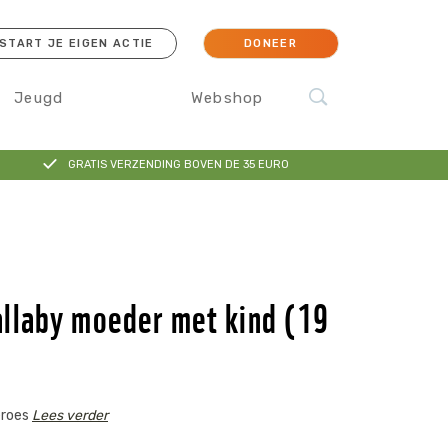
START JE EIGEN ACTIE
DONEER
Jeugd
Webshop
GRATIS VERZENDING BOVEN DE 35 EURO
cessoires
Koraal
Orang-oetan
IJsbeer
Sokken
laby moeder met kind (19
eroes
Lees verder