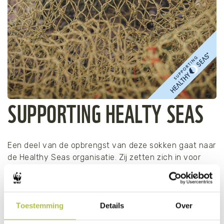
SUPPORTING HEALTY SEAS
Een deel van de opbrengst van deze sokken gaat naar
de Healthy Seas organisatie. Zij zetten zich in voor
schonere zeeën door het opduiken van achtergelaten
visnetten. Deze vormen de basis voor de
vervaardiging van deze sokken.
Toestemming
Details
Over
Met je aankoop van deze sokken doe je dus extra veel