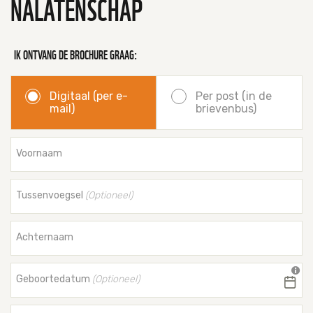
NALATENSCHAP
Tijger
IK ONTVANG DE BROCHURE GRAAG:
Walvis
IJsbeer
Digitaal (per e-
Per post (in de
mail)
brievenbus)
Zeeschildpad
Voornaam
Tussenvoegsel
(Optioneel)
Achternaam
Geboortedatum
(Optioneel)