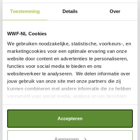
Toestemming
Details
Over
0
PERSOONLIJK CONTACT
seconds
WWF-NL Cookies
of
2
We gebruiken noodzakelijke, statistische, voorkeurs-, en
minutes,
marketingcookies voor een optimale ervaring van onze
22
seconds
website door content en advertenties te personaliseren,
Wilt u eens van gedachten wisselen over uw
functies voor social media te bieden en ons
nalatenschap? Of heeft u een specifieke wens en
websiteverkeer te analyseren. We delen informatie over
bent u benieuwd naar de mogelijkheden? Als
jouw gebruik van onze site met onze partners die zij
relatiemanager nalatenschappen denk ik graag met u
kunnen combineren met andere informatie die ze hebben
mee.
verzameld voor social media, analyse en om berichten
en advertenties te tonen die voor jou relevant zijn.
U bent van harte welkom op ons kantoor in Zeist.
Daarnaast is een videogesprek of telefonisch contact
Als je op "Alle cookies accepteren" klikt, ga je akkoord
met mij uiteraard ook mogelijk.
Accepteren
met een optimaal gebruik van de website. Als je niet alle
NEEM CONTACT OP
soorten cookies wilt toestaan, maak dan jouw keuze in
Aanpassen