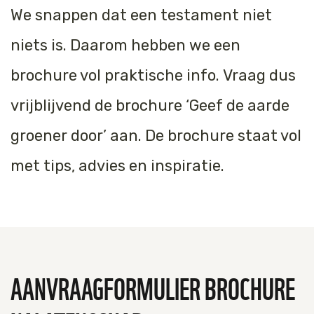
We snappen dat een testament niet
Jaguar
Kleding & Accessoires
niets is. Daarom hebben we een
Koraal
Speelgoed
brochure vol praktische info. Vraag dus
Leeuw
vrijblijvend de brochure ‘Geef de aarde
Luipaard
groener door’ aan. De brochure staat vol
Neushoorn
met tips, advies en inspiratie.
Olifant
Orang-oetan
Panda
AANVRAAGFORMULIER BROCHURE
Steur