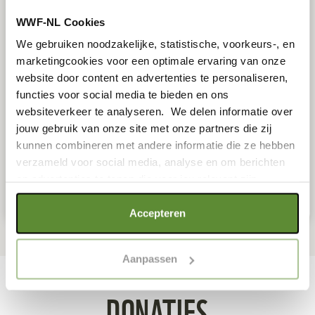
WWF-NL Cookies
We gebruiken noodzakelijke, statistische, voorkeurs-, en
marketingcookies voor een optimale ervaring van onze
website door content en advertenties te personaliseren,
functies voor social media te bieden en ons
websiteverkeer te analyseren. We delen informatie over
jouw gebruik van onze site met onze partners die zij
kunnen combineren met andere informatie die ze hebben
verzameld voor social media, analyse en om berichten
QR-CODE VAN DEZE ACTIE: SCAN EN BETAAL!
en advertenties te tonen die voor jou relevant zijn.
Als je op "Alle cookies accepteren" klikt, ga je akkoord
Accepteren
met een optimaal gebruik van de website. Als je niet alle
soorten cookies wilt toestaan, maak dan jouw keuze in
Aanpassen
"selectie toestaan" of "alleen noodzakelijke cookies", wat
wel gevolgen kan hebben voor de gebruiksvriendelijkheid
DONATIES
van de website. Voor meer inzage in de cookies klik dan
op "Cookie instellingen". Lees voor meer informatie