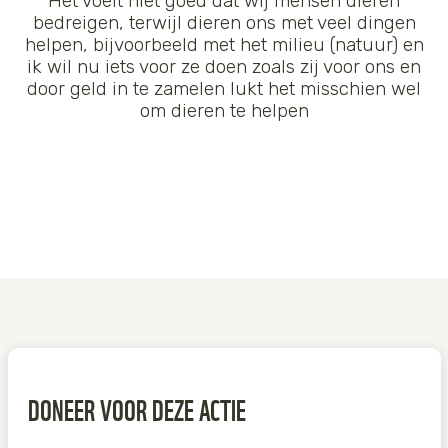
Het voelt niet goed dat wij mensen dieren
bedreigen, terwijl dieren ons met veel dingen
Tijger
helpen, bijvoorbeeld met het milieu (natuur) en
ik wil nu iets voor ze doen zoals zij voor ons en
Walvis
door geld in te zamelen lukt het misschien wel
om dieren te helpen
IJsbeer
Zeeschildpad
nu tijd om ze te helpen
DONEER VOOR DEZE ACTIE