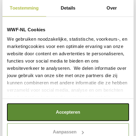
Toestemming
Details
Over
WWF-NL Cookies
We gebruiken noodzakelijke, statistische, voorkeurs-, en
marketingcookies voor een optimale ervaring van onze
website door content en advertenties te personaliseren,
functies voor social media te bieden en ons
YOUNG IMPACT DAY
websiteverkeer te analyseren. We delen informatie over
jouw gebruik van onze site met onze partners die zij
kunnen combineren met andere informatie die ze hebben
Aan het eind van het schooljaar vindt Young
verzameld voor social media, analyse en om berichten
Impact plaats, een dag vol met optredens van
en advertenties te tonen die voor jou relevant zijn.
toffe artiesten en van inspirerende sprekers. En
een dag waarop we met meer honderden jongeren
Als je op "Alle cookies accepteren" klikt, ga je akkoord
Accepteren
impact maken.
met een optimaal gebruik van de website. Als je niet alle
soorten cookies wilt toestaan, maak dan jouw keuze in
Aanpassen
"selectie toestaan" of "alleen noodzakelijke cookies", wat