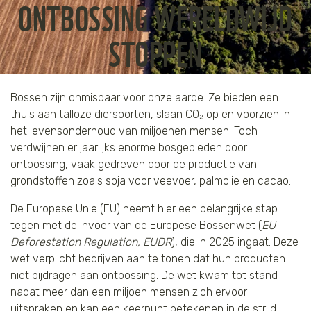
ONTBOSSING WERELDWIJD
Jaguar
Kleding & Accessoires
STOPPEN
Koraal
Speelgoed
Leeuw
Bossen zijn onmisbaar voor onze aarde. Ze bieden een
thuis aan talloze diersoorten, slaan CO₂ op en voorzien in
Luipaard
het levensonderhoud van miljoenen mensen. Toch
verdwijnen er jaarlijks enorme bosgebieden door
Neushoorn
ontbossing, vaak gedreven door de productie van
grondstoffen zoals soja voor veevoer, palmolie en cacao.
Olifant
De Europese Unie (EU) neemt hier een belangrijke stap
tegen met de invoer van de Europese Bossenwet (
EU
Orang-oetan
Deforestation Regulation, EUDR
), die in 2025 ingaat. Deze
wet verplicht bedrijven aan te tonen dat hun producten
Panda
niet bijdragen aan ontbossing. De wet kwam tot stand
nadat meer dan een miljoen mensen zich ervoor
Steur
uitspraken en kan een keerpunt betekenen in de strijd