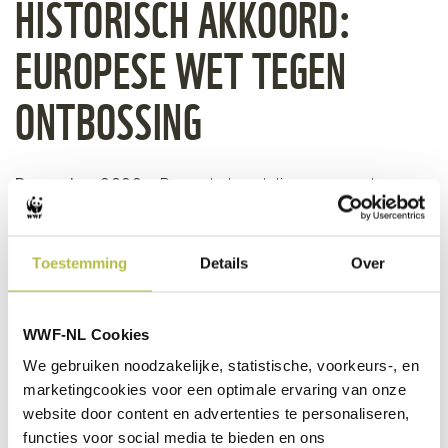
HISTORISCH AKKOORD:
EUROPESE WET TEGEN
ONTBOSSING
December 2022 -
De onderhandelingen over de
Bossenwet zijn afgerond en er is een historisch
akkoord bereikt! “We hebben geschiedenis
geschreven met deze eerste wet ooit tegen
Toestemming
Details
Over
ontbossing.”
Lees hier over dit historische akkoord
WWF-NL Cookies
We gebruiken noodzakelijke, statistische, voorkeurs-, en
marketingcookies voor een optimale ervaring van onze
website door content en advertenties te personaliseren,
functies voor social media te bieden en ons