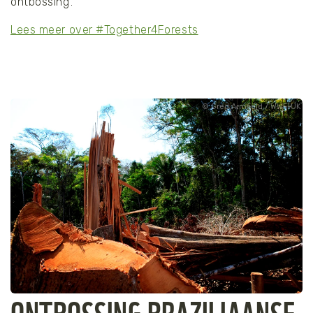
ontbossing'.
Lees meer over #Together4Forests
Greg Armfield / WWF-UK
ONTBOSSING BRAZILIAANSE