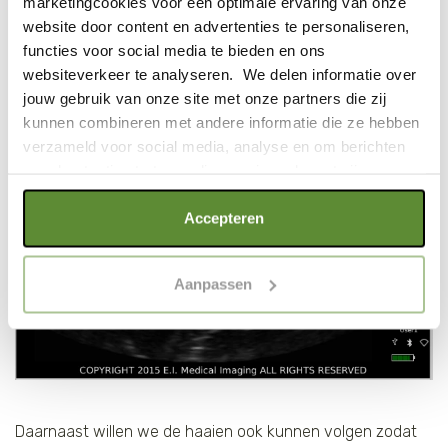
marketingcookies voor een optimale ervaring van onze
van een tijgerhaai.
website door content en advertenties te personaliseren,
functies voor social media te bieden en ons
websiteverkeer te analyseren. We delen informatie over
jouw gebruik van onze site met onze partners die zij
kunnen combineren met andere informatie die ze hebben
verzameld voor social media, analyse en om berichten
en advertenties te tonen die voor jou relevant zijn.
Als je op "Alle cookies accepteren" klikt, ga je akkoord
Accepteren
met een optimaal gebruik van de website. Als je niet alle
soorten cookies wilt toestaan, maak dan jouw keuze in
Aanpassen
"selectie toestaan" of "alleen noodzakelijke cookies", wat
wel gevolgen kan hebben voor de gebruiksvriendelijkheid
van de website. Voor meer inzage in de cookies klik dan
op "Cookie instellingen". Lees voor meer informatie
onze
Cookie Policy
.
Daarnaast willen we de haaien ook kunnen volgen zodat