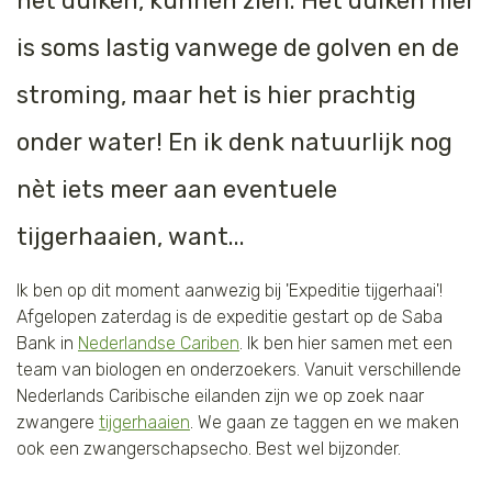
het duiken, kunnen zien. Het duiken hier
Tijger
is soms lastig vanwege de golven en de
Walvis
stroming, maar het is hier prachtig
onder water! En ik denk natuurlijk nog
IJsbeer
nèt iets meer aan eventuele
Zeeschildpad
tijgerhaaien, want...
Ik ben op dit moment aanwezig bij 'Expeditie tijgerhaai'!
Afgelopen zaterdag is de expeditie gestart op de Saba
Bank in
Nederlandse Cariben
. Ik ben hier samen met een
team van biologen en onderzoekers. Vanuit verschillende
Nederlands Caribische eilanden zijn we op zoek naar
zwangere
tijgerhaaien
. We gaan ze taggen en we maken
ook een zwangerschapsecho. Best wel bijzonder.