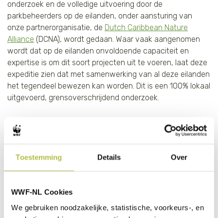
onderzoek en de volledige uitvoering door de
parkbeheerders op de eilanden, onder aansturing van
onze partnerorganisatie, de
Dutch Caribbean Nature
Alliance
(DCNA), wordt gedaan. Waar vaak aangenomen
wordt dat op de eilanden onvoldoende capaciteit en
expertise is om dit soort projecten uit te voeren, laat deze
expeditie zien dat met samenwerking van al deze eilanden
het tegendeel bewezen kan worden. Dit is een 100% lokaal
uitgevoerd, grensoverschrijdend onderzoek.
Wat doen we precies?
We willen weten of de haai zwanger is en in welk stadium
van de zwangerschap ze verkeert. Op die manier kunnen
Toestemming
Details
Over
we zien of ze op de Saba Bank pups krijgt, of dat ze de
Saba Bank gebruikt voor voedsel tijdens de
zwangerschap. Dit doen we door, net als bij mensen, een
WWF-NL Cookies
echografie te doen van de buik van de haai. Daar kun je op
We gebruiken noodzakelijke, statistische, voorkeurs-, en
zien of de haai zwanger is of niet. Hieronder zie je de echo