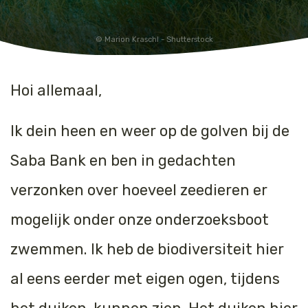
Jaguar
Kleding & Accessoires
Marion Kraschl - Shutterstock
Koraal
Speelgoed
Hoi allemaal,
Leeuw
Luipaard
Ik dein heen en weer op de golven bij de
Saba Bank en ben in gedachten
Neushoorn
verzonken over hoeveel zeedieren er
Olifant
mogelijk onder onze onderzoeksboot
Orang-oetan
zwemmen. Ik heb de biodiversiteit hier
Panda
al eens eerder met eigen ogen, tijdens
Steur