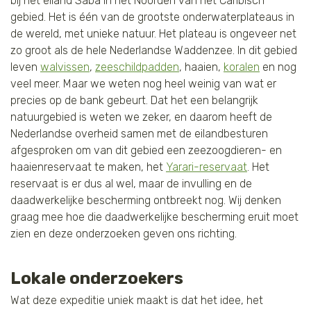
bij het eiland Saba in het Noorden van het Caribisch
gebied. Het is één van de grootste onderwaterplateaus in
de wereld, met unieke natuur. Het plateau is ongeveer net
zo groot als de hele Nederlandse Waddenzee. In dit gebied
leven
walvissen
,
zeeschildpadden
, haaien,
koralen
en nog
veel meer. Maar we weten nog heel weinig van wat er
precies op de bank gebeurt. Dat het een belangrijk
natuurgebied is weten we zeker, en daarom heeft de
Nederlandse overheid samen met de eilandbesturen
afgesproken om van dit gebied een zeezoogdieren- en
haaienreservaat te maken, het
Yarari-reservaat
. Het
reservaat is er dus al wel, maar de invulling en de
daadwerkelijke bescherming ontbreekt nog. Wij denken
graag mee hoe die daadwerkelijke bescherming eruit moet
zien en deze onderzoeken geven ons richting.
Lokale onderzoekers
Wat deze expeditie uniek maakt is dat het idee, het