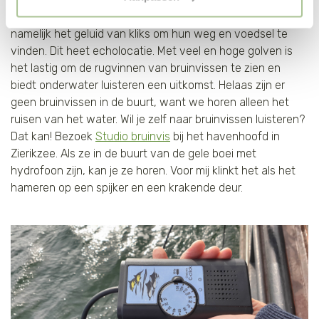
"selectie toestaan" of "alleen noodzakelijke cookies", wat
voor ons gehoor niet hoorbaar zijn. Bruinvissen gebruiken
wel gevolgen kan hebben voor de gebruiksvriendelijkheid
namelijk het geluid van kliks om hun weg en voedsel te
van de website. Voor meer inzage in de cookies klik dan
vinden. Dit heet echolocatie. Met veel en hoge golven is
op "Cookie instellingen". Lees voor meer informatie
het lastig om de rugvinnen van bruinvissen te zien en
onze
Cookie Policy
.
biedt onderwater luisteren een uitkomst. Helaas zijn er
geen bruinvissen in de buurt, want we horen alleen het
ruisen van het water. Wil je zelf naar bruinvissen luisteren?
Dat kan! Bezoek
Studio bruinvis
bij het havenhoofd in
Zierikzee. Als ze in de buurt van de gele boei met
hydrofoon zijn, kan je ze horen. Voor mij klinkt het als het
hameren op een spijker en een krakende deur.