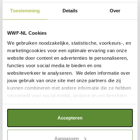
Toestemming
Details
Over
WWF-NL Cookies
We gebruiken noodzakelijke, statistische, voorkeurs-, en
marketingcookies voor een optimale ervaring van onze
website door content en advertenties te personaliseren,
functies voor social media te bieden en ons
websiteverkeer te analyseren. We delen informatie over
jouw gebruik van onze site met onze partners die zij
Luisteren naar ‘klikkende’
kunnen combineren met andere informatie die ze hebben
bruinvissen
verzameld voor social media, analyse en om berichten
Op de heenweg valt er geen bruinvis te bekennen.
en advertenties te tonen die voor jou relevant zijn.
Gelukkig is er een troef voor handen: bruinvissen vinden
door te luisteren. Nadat we net voorbij Gorishoek voor
Als je op "Alle cookies accepteren" klikt, ga je akkoord
Accepteren
anker zijn gegaan hangen we een speciale hydrofoon in
met een optimaal gebruik van de website. Als je niet alle
het water. Dit apparaat is zo aangepast dat het de hoge
soorten cookies wilt toestaan, maak dan jouw keuze in
Aanpassen
frequenties van bruinvissen kan opvangen die normaal