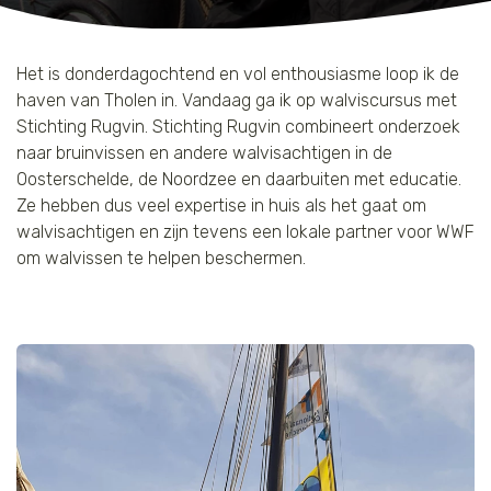
Jaguar
Kleding & Accessoires
Het is donderdagochtend en vol enthousiasme loop ik de
Koraal
Speelgoed
haven van Tholen in. Vandaag ga ik op walviscursus met
Stichting Rugvin. Stichting Rugvin combineert onderzoek
Leeuw
naar bruinvissen en andere walvisachtigen in de
Oosterschelde, de Noordzee en daarbuiten met educatie.
Luipaard
Ze hebben dus veel expertise in huis als het gaat om
walvisachtigen en zijn tevens een lokale partner voor WWF
Neushoorn
om walvissen te helpen beschermen.
Olifant
Orang-oetan
Panda
Steur