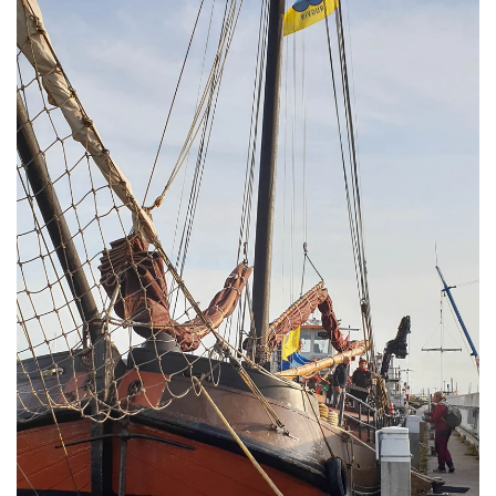
Tijger
Walvis
IJsbeer
Zeeschildpad