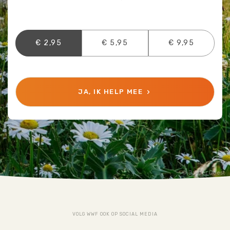
€ 2,95
€ 5,95
€ 9,95
JA, IK HELP MEE
Jasper Doest
VOLG WWF OOK OP SOCIAL MEDIA