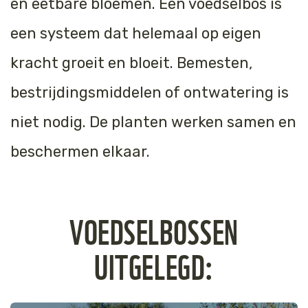
en eetbare bloemen. Een voedselbos is
Tijger
een systeem dat helemaal op eigen
Walvis
kracht groeit en bloeit. Bemesten,
bestrijdingsmiddelen of ontwatering is
IJsbeer
niet nodig. De planten werken samen en
Zeeschildpad
beschermen elkaar.
VOEDSELBOSSEN
UITGELEGD: