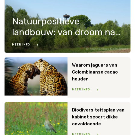
Natuurpositieve
landbouw: van droom naar realiteit
MEER INFO
Voedselbos Ketelbroek
Waarom jaguars van
Colombiaanse cacao
houden
MEER INFO
Michel Gunther / WWF
Biodiversiteitsplan van
kabinet scoort dikke
onvoldoende
MEER INFO