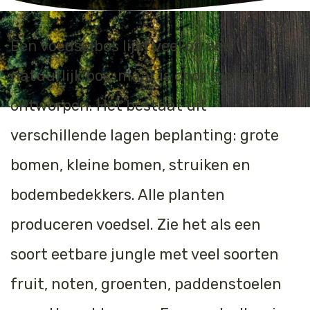
Jaguar
Kleding & Accessoires
Een voedselbos lijkt veel op een
Koraal
Speelgoed
natuurlijk bos, maar is door mensen
Leeuw
ontworpen. Het bestaat uit
Luipaard
verschillende lagen beplanting: grote
Neushoorn
bomen, kleine bomen, struiken en
bodembedekkers. Alle planten
Olifant
produceren voedsel. Zie het als een
Orang-oetan
soort eetbare jungle met veel soorten
Panda
fruit, noten, groenten, paddenstoelen
Steur