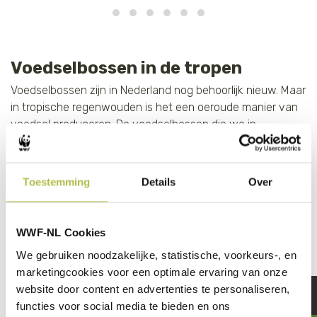
Voedselbossen in de tropen
Voedselbossen zijn in Nederland nog behoorlijk nieuw. Maar
in tropische regenwouden is het een oeroude manier van
voedsel produceren. De voedselbossen die we in
Nederland aanleggen zijn hier ook op geïnspireerd. In
bijvoorbeeld
de Amazone in Zuid-Amerika
, waar al veel bos
gekapt is voor grootschalige landbouw en veeteelt, is
Toestemming
Details
Over
voedselbosbouw een mooie kans om weer meer bomen
terug te brengen en tegelijkertijd lokale bewoners voedsel
en inkomen te leveren. Cacao waarvan chocolade wordt
WWF-NL Cookies
gemaakt groeit ook in bossen. Bijvoorbeeld in
Colombia
We gebruiken noodzakelijke, statistische, voorkeurs-, en
wordt een bos aangelegd waar cacaostruiken groeien in
marketingcookies voor een optimale ervaring van onze
de schaduw van andere vruchtbomen zoals, banaan,
website door content en advertenties te personaliseren,
mango en lokale fruitbomen. Cacaostruiken gedijen heel
functies voor social media te bieden en ons
goed in de schaduw van bomen. Het nieuwe bos levert