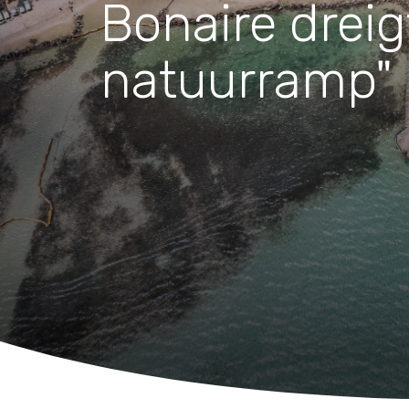
Waar zijn we actief
Bonaire dreig
natuurramp"
Speelgoed
Knuffels
Puzzels
Spellen
Kleuren en knutselen