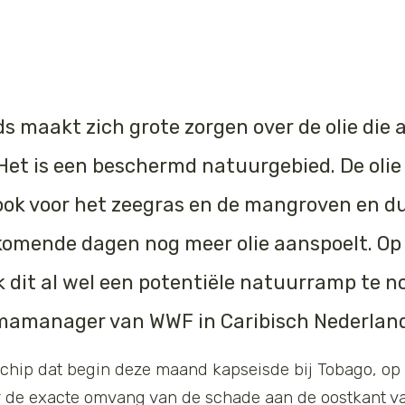
s maakt zich grote zorgen over de olie die
Het is een beschermd natuurgebied.
De oli
e
ook v
oor het zeegras en de mangrove
n
en du
komende dagen nog meer olie aan
spoelt
.
Op
 ik dit al wel een potentiële natuurramp te 
amanager van WWF in Caribisch Nederland
 schip dat begin deze maand kapseisde bij Tobago, op 
r de exacte omvang van de schade aan de oostkant van