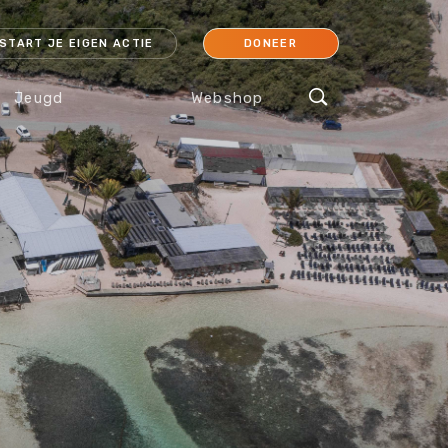
START JE EIGEN ACTIE
DONEER
Jeugd
Webshop
cessoires
Koraal
Orang-oetan
IJsbeer
Sokken