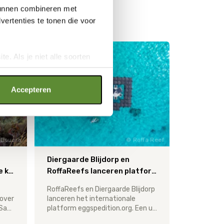
N
 kunnen combineren met
ertenties te tonen die voor
e. Als je niet alle soorten
ookies", wat wel gevolgen kan
an op "Cookie instellingen".
Accepteren
 Douma
Roffa Reef
Diergaarde Blijdorp en
noodzakelijk voor gezonde koraalriffen in Caribisch Nederland
RoffaReefs lanceren platform dat vispopulaties wereldwijd in kaart brengt
RoffaReefs en Diergaarde Blijdorp
over
lanceren het internationale
de kustwateren van Bonaire, Saba en Sint Eustatius laat zien dat de waterkwaliteit in Caribisch Nederland ernstig onder druk staat.
platform eggspedition.org. Een unieke digitale omgeving waar data aan toegevoegd word over de voortplanting van vissen.