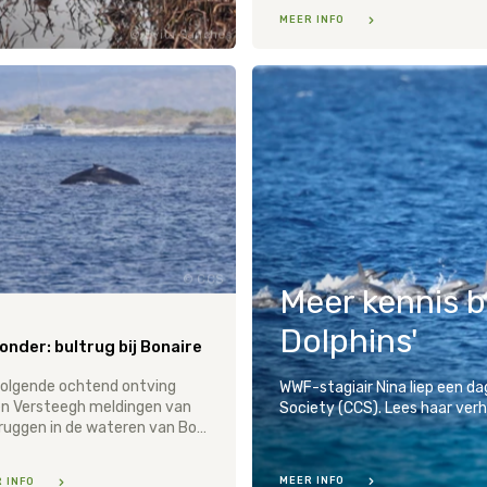
MEER INFO
Evita Sanches
CCS
Meer kennis 
Dolphins'
zonder: bultrug bij Bonaire
olgende ochtend ontving
WWF-stagiair Nina liep een 
n Versteegh meldingen van
Society (CCS). Lees haar verh
bultruggen in de wateren van Bonaire, een vrouwelijke bultrug en haar kalf.
MEER INFO
 INFO