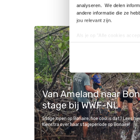
analyseren. We delen informa
andere informatie die ze heb
jou relevant zijn.
Als je op "Alle cookies accep
cookies wilt toestaan, maak 
hebben voor de gebruiksvriend
Lees voor meer informatie 
Van Ameland naar Bona
stage bij WWF-NL
Stage lopen op Bonaire, hoe cool is dat? Lees hie
Kienstra over haar stageperiode op Bonaire!