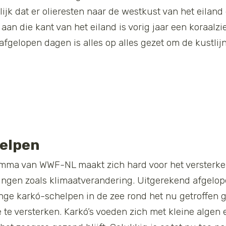
ijk dat er olieresten naar de westkust van het eiland
aan die kant van het eiland is vorig jaar een koraal
 afgelopen dagen is alles op alles gezet om de kustli
elpen
mma van WWF-NL maakt zich hard voor het versterk
ngen zoals klimaatverandering. Uitgerekend afgelop
e karkó-schelpen in de zee rond het nu getroffen ge
ie te versterken. Karkó’s voeden zich met kleine alge