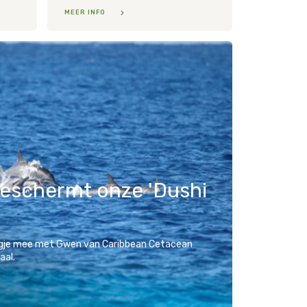
MEER INFO
beschermt onze 'Dushi
dagje mee met Gwen van Caribbean Cetacean
aal.