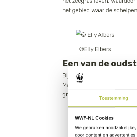
het zeegras leven, waardoor h
het gebied waar de schelpen 
©Elly Elbers
Een van de ouds
Bijzondere diersoorten zoals
Maar ook de Bonairianen die 
groeien op tussen het koraal
Toestemming
WWF-NL Cookies
We gebruiken noodzakelijke, 
door content en advertenties 