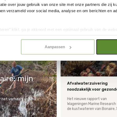
GERELATEERDE ARTIKELE
tie over jouw gebruik van onze site met onze partners die zij
ben verzameld voor social media, analyse en om berichten en adv
teren" klikt, ga je akkoord met een optimaal gebruik van de websit
dan jouw keuze in "selectie toestaan" of "alleen noodzakelijke c
elijkheid van de website. Voor meer inzage in de cookies klik d
Aanpassen
onze
Cookie Policy
.
Casper
ire: mijn
Afvalwaterzuivering
Het nieuwe rapport van
r het verhaal van Nina
Wageningen Marine Research 