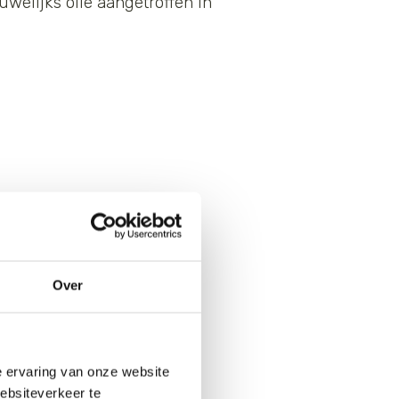
uwelijks olie aangetroffen in
raalriffen rond Bonaire.
ij. Allerlei vissoorten
de zeegebieden
ter wereld.
Over
e ervaring van onze website
websiteverkeer te