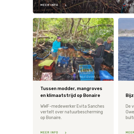
MEER INFO
WWF NL/ Evita Sanches
Tussen modder, mangroves
en klimaatstrijd op Bonaire
Bij
WWF-medewerker Evita Sanches
De v
vertelt over natuurbescherming
Gwe
op Bonaire.
MEER INFO
MEER