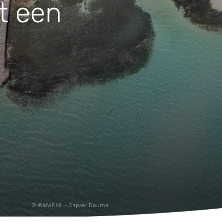
t een
Huishouden
Notitieboekjes
©WWF NL - Capser Douma