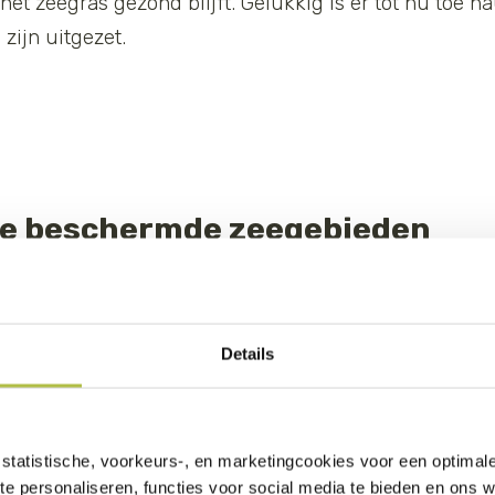
et zeegras gezond blijft. Gelukkig is er tot nu toe na
zijn uitgezet.
te beschermde zeegebieden
 zeeschildpadden en haaien zijn afhankelijk van de ko
hun inkomsten vaak verdienen via (duik)toerisme visser
. De zee rond Bonaire is één van de oudste
bescherm
Details
statistische, voorkeurs-, en marketingcookies voor een optimal
te personaliseren, functies voor social media te bieden en ons 