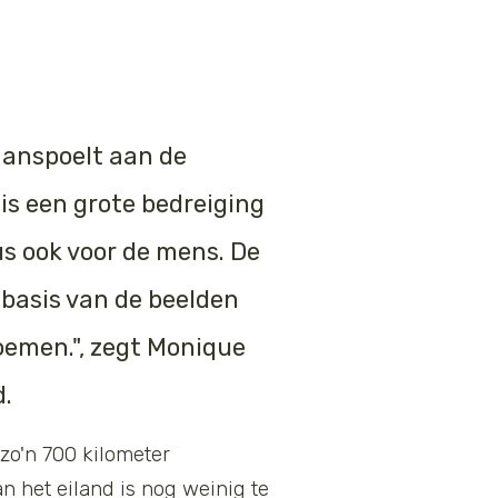
 aanspoelt
aan
de
is
een
grote
bedreiging
s ook voor de mens
.
De
 basis van de beelden
noemen.", zegt Monique
.
zo'n 700 kilometer
 het eiland is nog weinig te