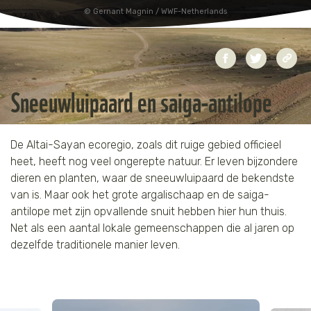
Gernant Magnin / WWF-Netherlands
Jaguar
Kleding & Accessoires
Koraal
Speelgoed
Sneeuwluipaard en saiga-antilope
Leeuw
Luipaard
De Altai-Sayan ecoregio, zoals dit ruige gebied officieel
Neushoorn
heet, heeft nog veel ongerepte natuur. Er leven bijzondere
dieren en planten, waar de sneeuwluipaard de bekendste
Olifant
van is. Maar ook het grote argalischaap en de saiga-
antilope met zijn opvallende snuit hebben hier hun thuis.
Net als een aantal lokale gemeenschappen die al jaren op
Orang-oetan
dezelfde traditionele manier leven.
Panda
Steur