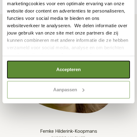
marketingcookies voor een optimale ervaring van onze
website door content en advertenties te personaliseren,
BIODIVERSITEIT
functies voor social media te bieden en ons
Alles is met alles verbonden
websiteverkeer te analyseren. We delen informatie over
jouw gebruik van onze site met onze partners die zij
kunnen combineren met andere informatie die ze hebben
verzameld voor social media, analyse en om berichten
en advertenties te tonen die voor jou relevant zijn.
Als je op "Alle cookies accepteren" klikt, ga je akkoord
Accepteren
met een optimaal gebruik van de website. Als je niet alle
soorten cookies wilt toestaan, maak dan jouw keuze in
Aanpassen
"selectie toestaan" of "alleen noodzakelijke cookies", wat
wel gevolgen kan hebben voor de gebruiksvriendelijkheid
van de website. Voor meer inzage in de cookies klik dan
op "Cookie instellingen". Lees voor meer informatie
onze
Cookie Policy
.
Femke Hilderink-Koopmans