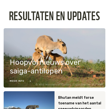
RESULTATEN EN UPDATES
Hoopvol nieuws over
saiga-antilopen
MEER INFO
Wild Wonders of Europe / Igor Shpilenok / WWF
Bhutan meldt forse
toename van het aantal
sneeuwluipaarden