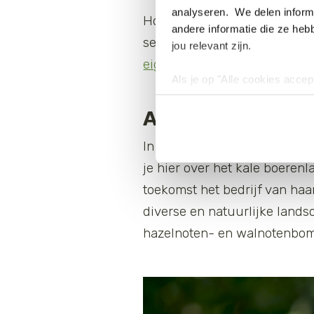
analyseren. We delen informa
Hoogleraar Agro-ecologie Pab
andere informatie die ze heb
serie zijn kennis over natuu
jou relevant zijn.
eigen bodem
voor meer natu
Als je op "Alle cookies accep
cookies wilt toestaan, maak 
Aflevering 1: Bo
hebben voor de gebruiksvriend
Lees voor meer informatie 
In de
eerste aflevering
zijn w
je hier over het kale boerenl
toekomst het bedrijf van haa
diverse en natuurlijke lands
hazelnoten- en walnotenbo