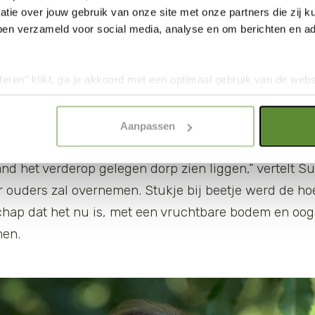
tie over jouw gebruik van onze site met onze partners die zij
lo Tittonell, verbonden aan de Rijksuniversiteit Gr
ben verzameld voor social media, analyse en om berichten en adv
rpositieve landbouw. En hij schetst het belang van m
ur.
teren" klikt, ga je akkoord met een optimaal gebruik van de websit
dan jouw keuze in "selectie toestaan" of "alleen noodzakelijke c
men en noten
elijkheid van de website. Voor meer inzage in de cookies klik d
Aanpassen
onze
Cookie Policy
.
e op bezoek bij de familie Van der Horst van de Kwa
and het verderop gelegen dorp zien liggen,” vertelt Su
r ouders zal overnemen. Stukje bij beetje werd de ho
chap dat het nu is, met een vruchtbare bodem en oog
men.