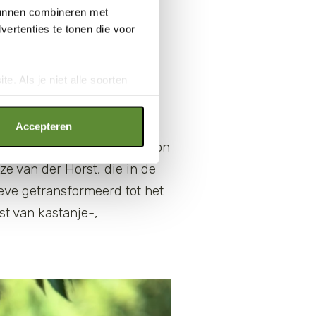
 kunnen combineren met
oningen, deelt gedurende de
ertenties te tonen die voor
eer plantaardig
voedsel van
e. Als je niet alle soorten
ookies", wat wel gevolgen kan
an op "Cookie instellingen".
Accepteren
alburgse Hoeve. “Vroeger kon
ze van der Horst, die in de
eve getransformeerd tot het
st van kastanje-,