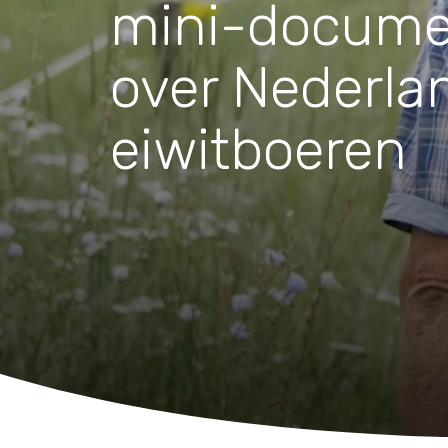
Waar zijn we actief
mini-documen
over Nederla
Speelgoed
Knuffels
eiwitboeren
Puzzels
Spellen
Kleuren en knutselen