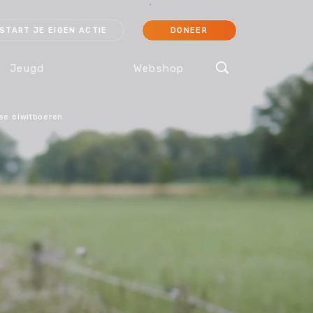
START JE EIGEN ACTIE
DONEER
Jeugd
Webshop
se eiwitboeren
cessoires
Koraal
Orang-oetan
IJsbeer
Sokken