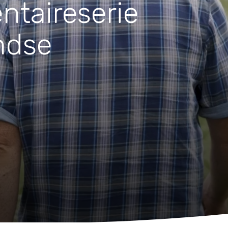
taireserie
Huishouden
Notitieboekjes
ndse