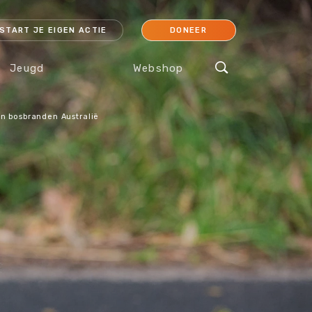
START JE EIGEN ACTIE
DONEER
Jeugd
Webshop
an bosbranden Australië
cessoires
Koraal
Orang-oetan
IJsbeer
Sokken