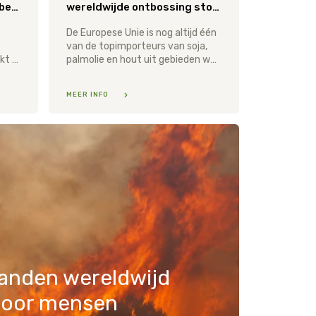
zonne-energie: innovatie beschermt Australische natuur
wereldwijde ontbossing stoppen
De Europese Unie is nog altijd één
van de topimporteurs van soja,
Australië wordt er hard gewerkt aan het herstellen van verbrande stukken natuur en het beter beschermen van de dieren die er leven. Dankzij de vele donaties vanuit Nederland en andere landen wereldwijd, kon WWF Australië het project Regenerate Australia lanceren. Dit is het grootste natuurherstelprogramma in de geschiedenis van Australië! Er wordt bijvoorbeeld gewerkt aan het verdubbelen van het aantal koala’s in het oosten van het land voor 2050, het herstellen van 12,6 miljoen hectare natuur, en de overstap naar duurzame energie.
palmolie en hout uit gebieden waarvoor vaak bossen en andere waardevolle natuurgebieden zijn vernietigd. Europa heeft geen wetgeving tegen ontbossing. Vanaf vandaag kunnen alle Europeanen aan de Europese Commissie laten weten dat er een krachtige wet moet komen die ervoor zorgt dat uitsluitend ontbossingsvrije producten de EU bereiken. Meer dan 100 natuur- en mensenrechtenorganisaties in Europa zijn daarom de campagne #Together4Forests gestart.
MEER INFO
anden wereldwijd
door mensen