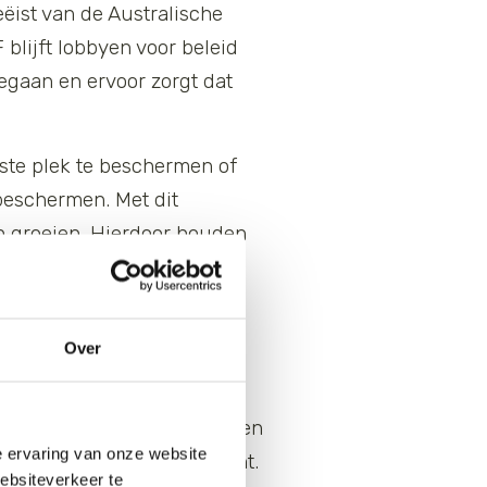
ëist van de Australische
blijft lobbyen voor beleid
egaan en ervoor zorgt dat
ste plek te beschermen of
 beschermen. Met dit
n groeien. Hierdoor houden
Over
s over de dichtheid van
bieden zodat dieren kunnen
igde soorten, het verbeteren
e ervaring van onze website
ordt eind augustus verwacht.
websiteverkeer te