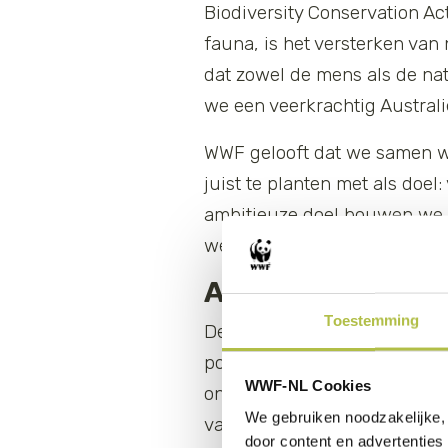
Biodiversity Conservation Ac
fauna, is het versterken van
dat zowel de mens als de na
we een veerkrachtig Austra
WWF gelooft dat we samen we
juist te planten met als doe
ambitieuze doel bouwen we a
we de aarde leefbaar voor me
Aanbevelingen
Toestemming
De aanbevelingen in dit tuss
populaties van wilde dieren
WWF-NL Cookies
ontsnappen, het in kaart br
We gebruiken noodzakelijke, 
van brandpreventie en het in
door content en advertenties 