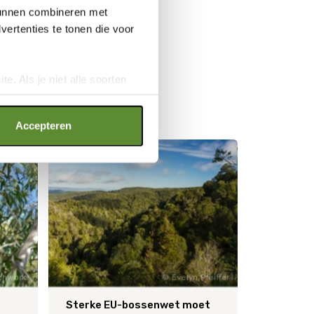
 kunnen combineren met
ertenties te tonen die voor
N
e. Als je niet alle soorten
ookies", wat wel gevolgen kan
an op "Cookie instellingen".
Accepteren
tchworks
Evelyn Pfeiffer
Sterke EU-bossenwet moet