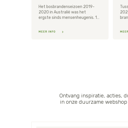
Het bosbrandenseizoen 2019-
Tuss
2020 in Australië was het
202
ergste sinds mensenheugenis. 12 miljoen hectare natuur ging in vlammen op en bijna 3 miljard dieren - zoogdieren, reptielen, vogels en kikkers - werden gedood of verdreven. Een nieuw rapport van WWF-Australia laat zien wat de impact van de bosbranden was op koalapopulaties. Uit het rapport bleek dat de bosbranden van 2019-2020 resulteerden in het verlies van ongeveer 71 procent van de koalapopulaties op zes brandlocaties aan de noordkust van New South Wales.
MEER INFO
MEER
Ontvang inspiratie, acties, 
in onze duurzame webshop (i