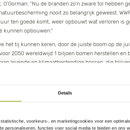
t. O’Gorman: “Nu de branden zo’n zware tol hebben ge
 natuurbescherming nooit zo belangrijk geweest. WWF 
tuur ten goede komt, weer opbouwt wat verloren is g
lië kunnen opbouwen.”
 het tij kunnen keren, door de juiste boom op de jui
l: voor 2050 wereldwijd 1 biljoen bomen herstellen en
an levende en klimaatbestendige bossen, die blijve
ns en dier.
Details
entijdse rapport pleiten voor het vergroten van kenni
, het reageren op branden, het verbinden van leefge
engen en beschermen van intact leefgebied voor bedre
statistische, voorkeurs-, en marketingcookies voor een optimal
zetten van reddingsteams. Het definitieve rapport w
te personaliseren, functies voor social media te bieden en ons 