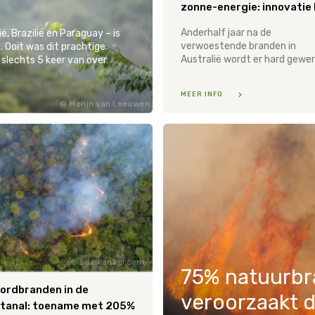
Anderhalf jaar na de
, Brazilië en Paraguay – is
verwoestende branden in
 Ooit was dit prachtige
 slechts 5 keer van over.
MEER INFO
Merijn van Leeuwen
SilasIsmael.com
75% natuurbr
ordbranden in de
veroorzaakt 
tanal: toename met 205%