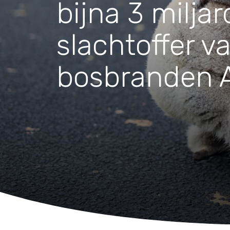
Waar zijn we actief
bijna 3 miljar
slachtoffer v
Speelgoed
Knuffels
bosbranden A
Puzzels
Spellen
Kleuren en knutselen