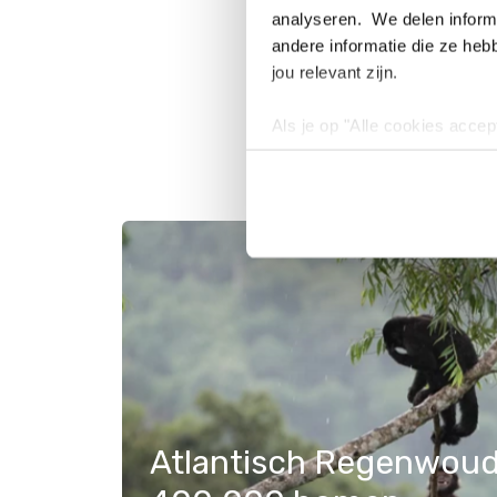
analyseren. We delen informa
andere informatie die ze heb
jou relevant zijn.
Als je op "Alle cookies accep
cookies wilt toestaan, maak 
hebben voor de gebruiksvriend
Lees voor meer informatie 
Atlantisch Regenwoud