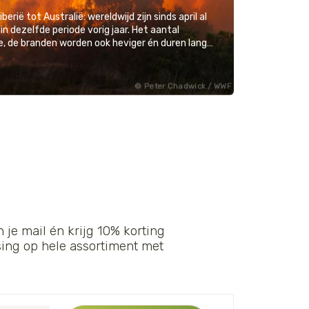
erië tot Australië: wereldwijd zijn sinds april al
 dezelfde periode vorig jaar. Het aantal
branden neemt niet alleen toe, de branden worden ook heviger én duren langer.
Peter Chadwick / WWF
 je mail én krijg 10% korting
sing op hele assortiment met