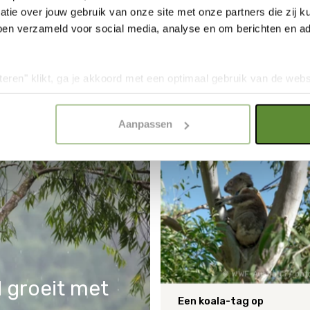
tie over jouw gebruik van onze site met onze partners die zij
ben verzameld voor social media, analyse en om berichten en adv
GERELATEERDE ARTIKELE
teren" klikt, ga je akkoord met een optimaal gebruik van de websit
dan jouw keuze in "selectie toestaan" of "alleen noodzakelijke c
elijkheid van de website. Voor meer inzage in de cookies klik d
Aanpassen
onze
Cookie Policy
.
WWF-Australia / pa
 groeit met
Een koala-tag op