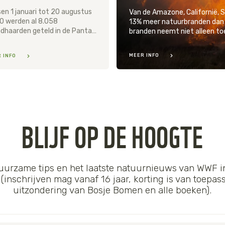
en 1 januari tot 20 augustus
Van de Amazone, Californië, Sib
0 werden al 8.058
13% meer natuurbranden dan in
brandhaarden geteld in de Pantanal, een stijging van 205% vergeleken met dezelfde periode in 2019.
MEER INFO
 INFO
BLIJF OP DE HOOGTE
duurzame tips en het laatste natuurnieuws van WWF in
nschrijven mag vanaf 16 jaar, korting is van toepas
uitzondering van Bosje Bomen en alle boeken).