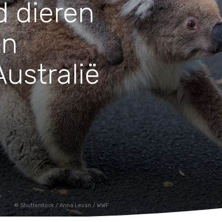
d dieren
Huishouden
Notitieboekjes
an
ustralië
Shutterstock / Anna Levan / WWF