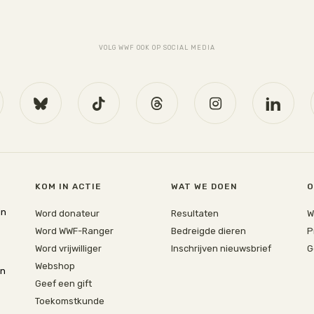
VOLG WWF OOK OP SOCIAL MEDIA
KOM IN ACTIE
WAT WE DOEN
O
jn
Word donateur
Resultaten
W
Word WWF-Ranger
Bedreigde dieren
P
Word vrijwilliger
Inschrijven nieuwsbrief
G
Webshop
en
Geef een gift
Toekomstkunde