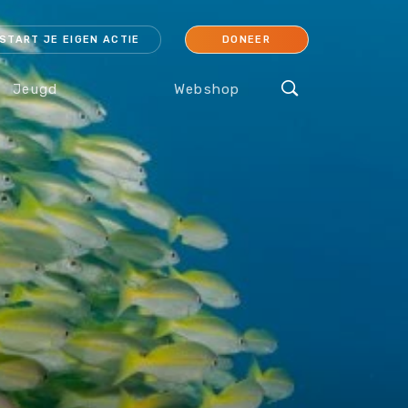
START JE EIGEN ACTIE
DONEER
Jeugd
Webshop
cessoires
Koraal
Orang-oetan
IJsbeer
Sokken