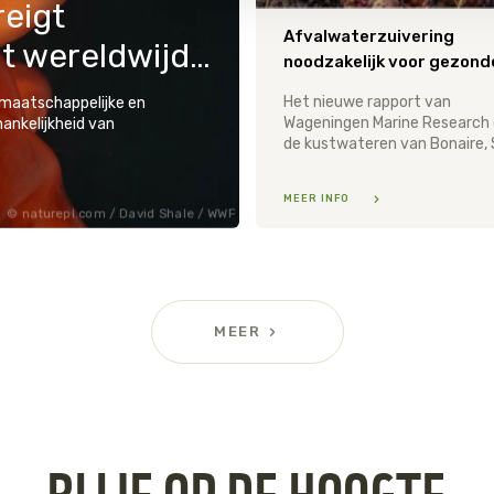
eigt
Afvalwaterzuivering
diepzeeleven en brengt wereldwijde veiligheid in gevaar
Het nieuwe rapport van
maatschappelijke en
Wageningen Marine Research 
hankelijkheid van
MEER INFO
naturepl.com / David Shale / WWF
MEER
BLIJF OP DE HOOGTE