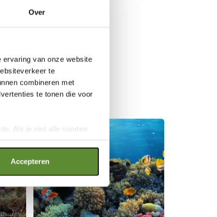
Over
N
e ervaring van onze website
websiteverkeer te
 kunnen combineren met
ertenties te tonen die voor
e. Als je niet alle soorten
ookies", wat wel gevolgen kan
an op "Cookie instellingen".
Accepteren
 Douma