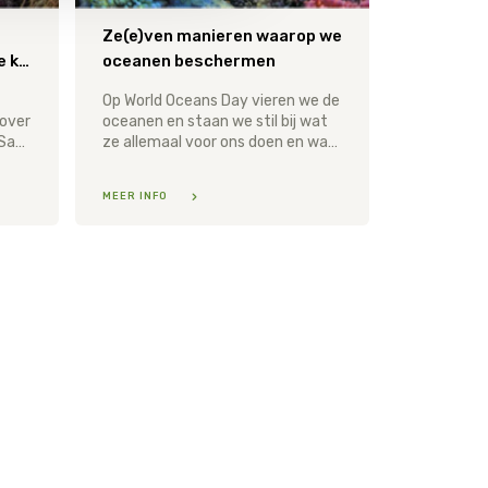
Ze(e)ven manieren waarop we
noodzakelijk voor gezonde koraalriffen in Caribisch Nederland
oceanen beschermen
Op World Oceans Day vieren we de
over
oceanen en staan we stil bij wat
de kustwateren van Bonaire, Saba en Sint Eustatius laat zien dat de waterkwaliteit in Caribisch Nederland ernstig onder druk staat.
ze allemaal voor ons doen en wat we voor hen kunnen doen.
MEER INFO