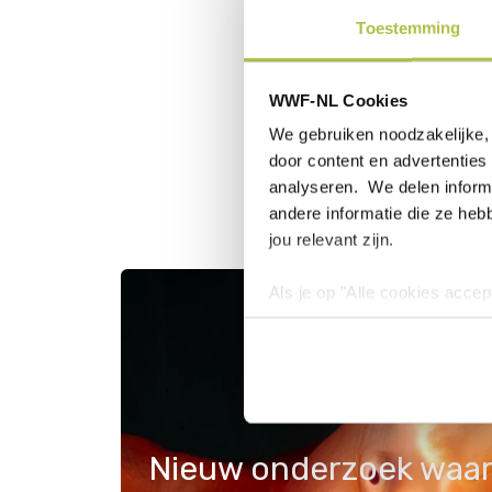
Toestemming
WWF-NL Cookies
We gebruiken noodzakelijke, 
door content en advertenties 
analyseren. We delen informa
andere informatie die ze heb
jou relevant zijn.
Als je op "Alle cookies accep
cookies wilt toestaan, maak 
hebben voor de gebruiksvriend
Lees voor meer informatie 
Nieuw onderzoek waa