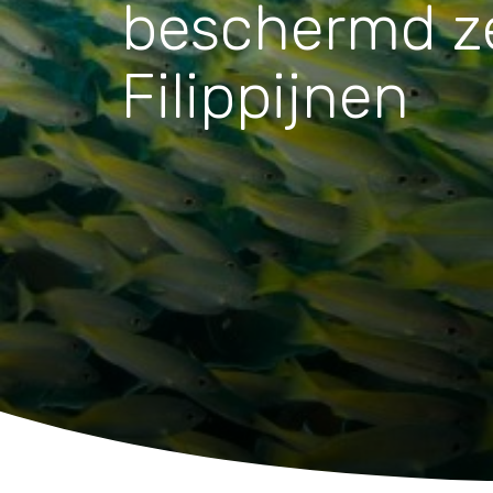
Waar zijn we actief
beschermd ze
Filippijnen
Speelgoed
Knuffels
Puzzels
Spellen
Kleuren en knutselen