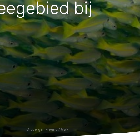
egebied bij
Huishouden
Notitieboekjes
Juergen Freund / WWF