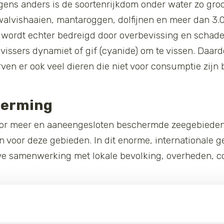
ens anders is de soortenrijkdom onder water zo groot 
walvishaaien, mantaroggen, dolfijnen en meer dan 3.0
 wordt echter bedreigd door overbevissing en schadel
ssers dynamiet of gif (cyanide) om te vissen. Daardo
ven er ook veel dieren die niet voor consumptie zijn 
herming
oor meer en aaneengesloten beschermde zeegebieden 
voor deze gebieden. In dit enorme, internationale g
e samenwerking met lokale bevolking, overheden, col