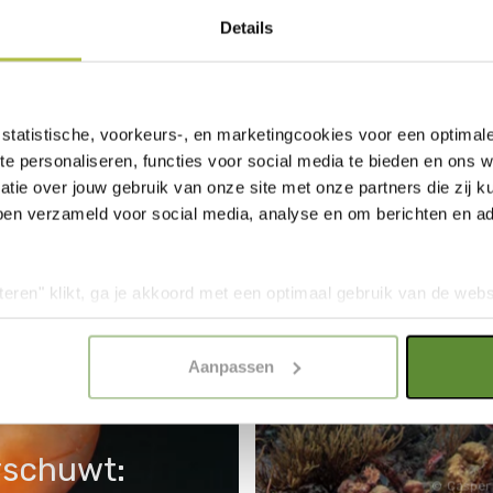
Details
GERELATEERDE ARTIKELE
statistische, voorkeurs-, en marketingcookies voor een optimal
te personaliseren, functies voor social media te bieden en ons 
tie over jouw gebruik van onze site met onze partners die zij
ben verzameld voor social media, analyse en om berichten en adv
Plastic soep
teren" klikt, ga je akkoord met een optimaal gebruik van de websit
dan jouw keuze in "selectie toestaan" of "alleen noodzakelijke c
elijkheid van de website. Voor meer inzage in de cookies klik d
Aanpassen
onze
Cookie Policy
.
rschuwt:
Casper