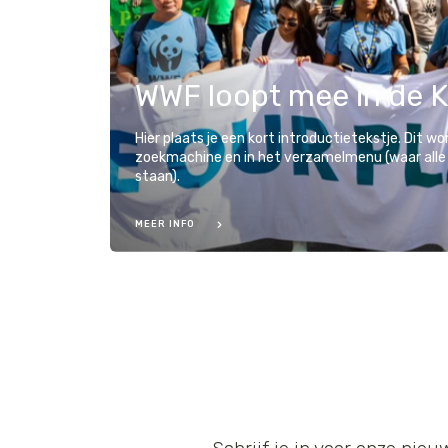
WWF loopt mee in de 
Hier plaats je een kort introductietekstje. Dit w
zoekmachine en in het verzamelmenu (waar alle
staan).
MEER INFO