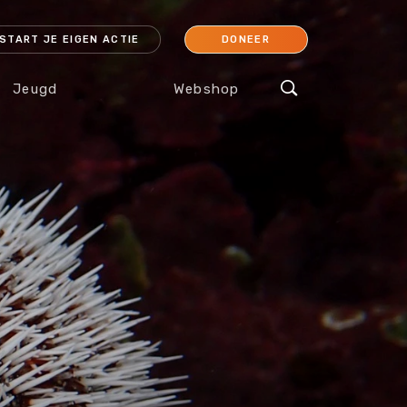
START JE EIGEN ACTIE
DONEER
Jeugd
Webshop
cessoires
Koraal
Orang-oetan
IJsbeer
Sokken