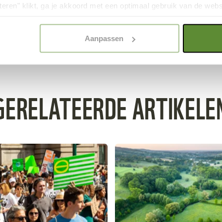
teren" klikt, ga je akkoord met een optimaal gebruik van de websit
sity, Coastruction en het Wereld Natuur Fonds
dan jouw keuze in "selectie toestaan" of "alleen noodzakelijke c
elijkheid van de website. Voor meer inzage in de cookies klik d
inkedIn
of
Facebook
.
Aanpassen
onze
Cookie Policy
.
GERELATEERDE ARTIKELE