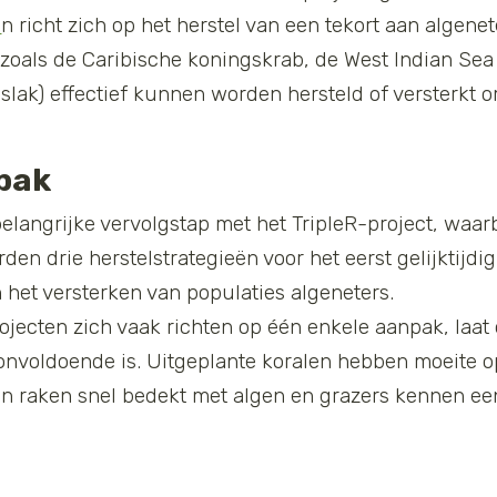
i
n richt zich op het herstel van een tekort aan algenet
 zoals de Caribische koningskrab, de West Indian Sea
slak) effectief kunnen worden hersteld of versterkt o
pak
belangrijke vervolgstap met het TripleR-project, waar
rden drie herstelstrategieën voor het eerst gelijktijdi
 het versterken van populaties algeneters.
rojecten zich vaak richten op één enkele aanpak, laat 
 onvoldoende is. Uitgeplante koralen hebben moeite 
ren raken snel bedekt met algen en grazers kennen e