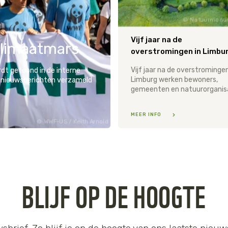
Natuurmonu
Vijf jaar na de
Klimaatmars
Vijf jaar na de overstromingen
ordt getoond in de interne
Limburg werken bewoners,
 nieuwsberichten verzameld
MEER INFO
WWF-US / Keith Arnold
BLIJF OP DE HOOGTE