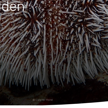
dden
Huishouden
Notitieboekjes
Lars ter Horst