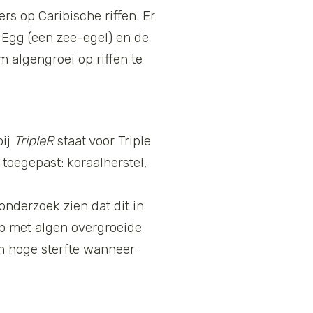
ers op Caribische riffen. Er
 Egg (een zee-egel) en de
m algengroei op riffen te
bij
TripleR
staat voor Triple
g toegepast: koraalherstel,
onderzoek zien dat dit in
op met algen overgroeide
en hoge sterfte wanneer