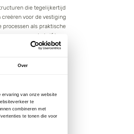
ucturen die tegelijkertijd
 creëren voor de vestiging
 processen als praktische
se grazers op het rif te
Over
aba. In de komende periode
et ontwerp is in het
al bijdragen aan het
e ervaring van onze website
 riffen.
websiteverkeer te
 kunnen combineren met
taande uit Van Hall
ertenties te tonen die voor
onal Parks Foundation, Saba
 Dutch Caribbean Nature