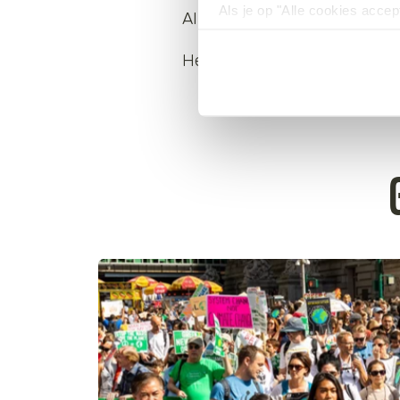
Als je op "Alle cookies accep
Alliance, Wageningen Univer
cookies wilt toestaan, maak 
hebben voor de gebruiksvriend
Het team deelt updates via
L
Lees voor meer informatie 