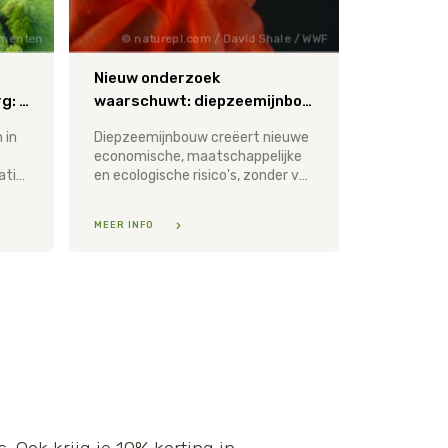
menten
naturepl.com / David Shale / WWF
Nieuw onderzoek
overstromingen in Limburg: samen met de natuur werken aan bescherming tegen extreem weer
waarschuwt: diepzeemijnbouw bedreigt diepzeeleven en brengt wereldwijde veiligheid in gevaar
 in
Diepzeemijnbouw creëert nieuwe
economische, maatschappelijke
gemeenten en natuurorganisaties samen aan een veerkrachtiger landschap.
en ecologische risico's, zonder vermindering van afhankelijkheid van grondstoffen.
MEER INFO