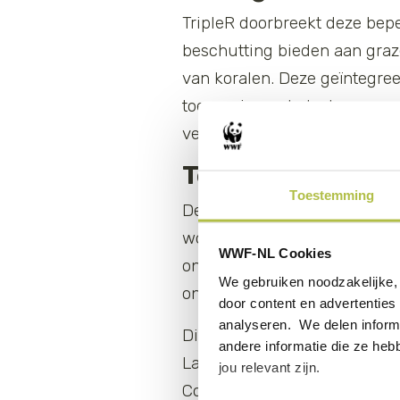
TripleR doorbreekt deze bepe
beschutting bieden aan graz
van koralen. Deze geïntegre
toepassingen te testen en ve
vergroten.
Testen en optim
Toestemming
De volgende stap binnen Trip
wordt onderzocht hoe deze st
WWF-NL Cookies
ondersteunen van zowel kora
We gebruiken noodzakelijke, 
ontwerp van een geoptimalise
door content en advertenties 
analyseren. We delen informa
Dit project is mogelijk dank
andere informatie die ze heb
Larenstein University of App
jou relevant zijn.
Conservation Foundation, R