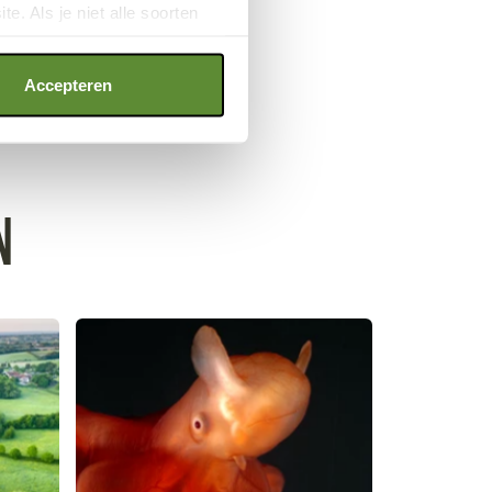
e. Als je niet alle soorten
ookies", wat wel gevolgen kan
an op "Cookie instellingen".
Accepteren
N