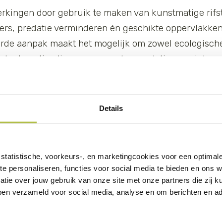
rkingen door gebruik te maken van kunstmatige rifstr
ers, predatie verminderen én geschikte oppervlakken
erde aanpak maakt het mogelijk om zowel ecologische
rder te optimaliseren, om zo de populaties van inheem
aliseren
Details
leR is het testen van een eerste pilotstructuur op S
ructuur functioneert in de praktijk en hoe effectief h
alherstel als grazerpopulaties. De opgedane kennis z
statistische, voorkeurs-, en marketingcookies voor een optimal
erde TripleR-oplossing voor toepassing op Caribische
te personaliseren, functies voor social media te bieden en ons 
tie over jouw gebruik van onze site met onze partners die zij
zij de samenwerking binnen een sterk consortium bes
ben verzameld voor social media, analyse en om berichten en adv
lied Sciences, Public Entity Saba, St. Eustatius Nati
EACT Foundation, Reef Renewal Foundation Bonaire,