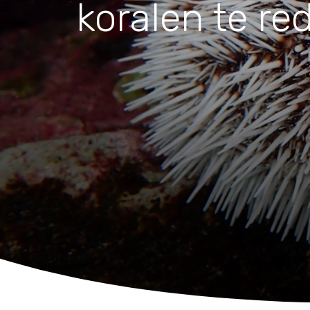
Waar zijn we actief
koralen te re
Speelgoed
Knuffels
Puzzels
Spellen
Kleuren en knutselen