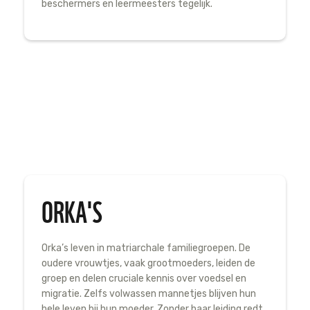
beschermers en leermeesters tegelijk.
National Geographic for Disney
ORKA'S
Orka’s leven in matriarchale familiegroepen. De
oudere vrouwtjes, vaak grootmoeders, leiden de
groep en delen cruciale kennis over voedsel en
migratie. Zelfs volwassen mannetjes blijven hun
hele leven bij hun moeder. Zonder haar leiding redt