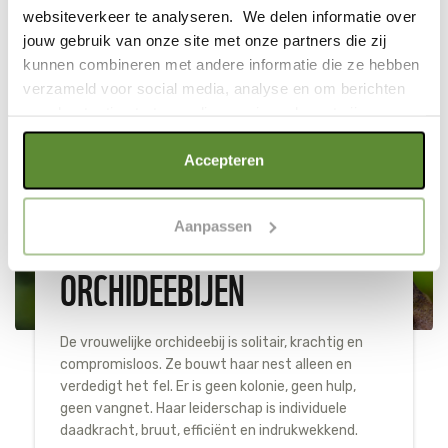
websiteverkeer te analyseren. We delen informatie over
jouw gebruik van onze site met onze partners die zij
kunnen combineren met andere informatie die ze hebben
verzameld voor social media, analyse en om berichten
Warwick Sloss / Silverback / Netflix
en advertenties te tonen die voor jou relevant zijn.
Als je op "Alle cookies accepteren" klikt, ga je akkoord
Accepteren
met een optimaal gebruik van de website. Als je niet alle
soorten cookies wilt toestaan, maak dan jouw keuze in
Aanpassen
"selectie toestaan" of "alleen noodzakelijke cookies", wat
wel gevolgen kan hebben voor de gebruiksvriendelijkheid
ORCHIDEEBIJEN
van de website. Voor meer inzage in de cookies klik dan
op "Cookie instellingen". Lees voor meer informatie
onze
Cookie Policy
.
De vrouwelijke orchideebij is solitair, krachtig en
compromisloos. Ze bouwt haar nest alleen en
verdedigt het fel. Er is geen kolonie, geen hulp,
geen vangnet. Haar leiderschap is individuele
daadkracht, bruut, efficiënt en indrukwekkend.