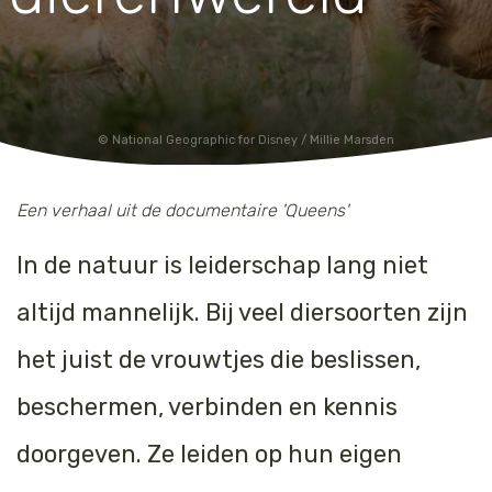
Jaguar
Kleding & Accessoires
Koraal
Speelgoed
Leeuw
National Geographic for Disney / Millie Marsden
Luipaard
Een verhaal uit de documentaire 'Queens'
Neushoorn
In de natuur is leiderschap lang niet
Olifant
altijd mannelijk. Bij veel diersoorten zijn
het juist de vrouwtjes die beslissen,
Orang-oetan
beschermen, verbinden en kennis
Panda
doorgeven. Ze leiden op hun eigen
Steur