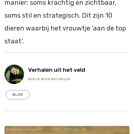
manier: soms krachtig en zichtbaar,
Tijger
soms stil en strategisch. Dit zijn 10
Walvis
dieren waarbij het vrouwtje ‘aan de top
IJsbeer
staat’.
Zeeschildpad
Verhalen uit het veld
BEKIJK MEER ARTIKELEN
BLOG
National Geographic for Disney / Millie Marsden