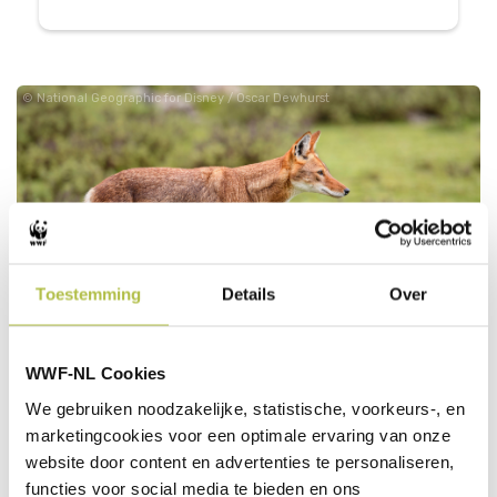
National Geographic for Disney / Oscar Dewhurst
ETHIOPISCHE WOLVEN
Toestemming
Details
Over
Bij Ethiopische wolven spelen vrouwtjes een
WWF-NL Cookies
centrale rol in de roedel. Ze kiezen hun partner en
We gebruiken noodzakelijke, statistische, voorkeurs-, en
bepalen wanneer jongen het nest verlaten. Dit kan
marketingcookies voor een optimale ervaring van onze
pijnlijk zijn, maar is nodig om nieuwe roedels te
website door content en advertenties te personaliseren,
vormen. Hun leiderschap is gericht op de toekomst
van de soort.
functies voor social media te bieden en ons