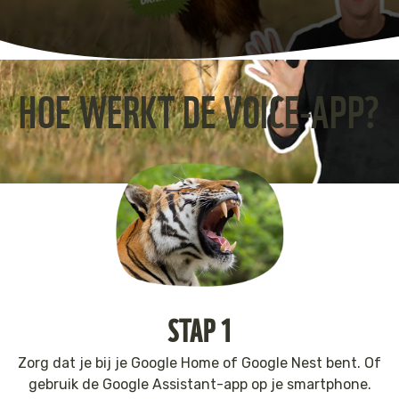
Jaguar
Kleding & Accessoires
Koraal
Speelgoed
HOE WERKT DE VOICE-APP?
Leeuw
Luipaard
Neushoorn
Olifant
Orang-oetan
STAP 1
Panda
Zorg dat je bij je Google Home of Google Nest bent. Of
Steur
gebruik de Google Assistant-app op je smartphone.