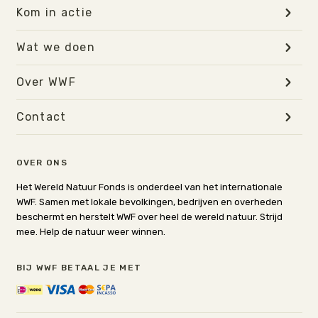
om de ervaring opnieuw op te starten. Dat doe je door
Kom in actie
de app opnieuw op te starten:
Wat we doen
‘Hey Google, praat met Wereld Natuur Fonds’.
Over WWF
Contact
OVER ONS
Het Wereld Natuur Fonds is onderdeel van het internationale
WWF. Samen met lokale bevolkingen, bedrijven en overheden
beschermt en herstelt WWF over heel de wereld natuur. Strijd
mee. Help de natuur weer winnen.
BIJ WWF BETAAL JE MET