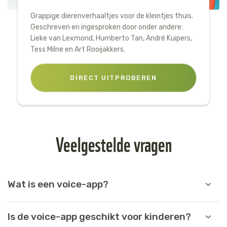
Grappige dierenverhaaltjes voor de kleintjes thuis.
Geschreven en ingesproken door onder andere:
Lieke van Lexmond, Humberto Tan, André Kuipers,
Tess Milne en Art Rooijakkers.
DIRECT UITPROBEREN
Veelgestelde vragen
Wat is een voice-app?
Een voice-app is een slimme applicatie op de Google
Assistant. Door vragen te stellen aan de Google
Is de voice-app geschikt voor kinderen?