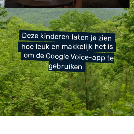
0
seconds
of
2
minutes,
Deze kinderen laten je zien
52
seconds
hoe leuk en makkelijk het is
om de Google Voice-app te
gebruiken