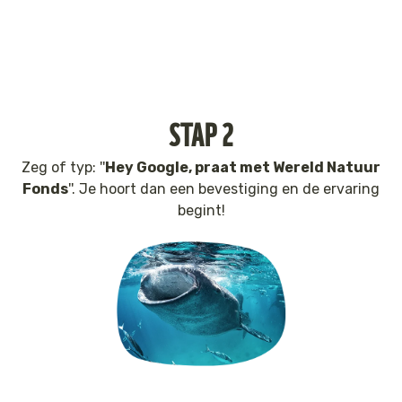
Tijger
Walvis
IJsbeer
STAP 2
Zeeschildpad
Zeg of typ: ''
Hey Google, praat met Wereld Natuur
Fonds
''. Je hoort dan een bevestiging en de ervaring
begint!