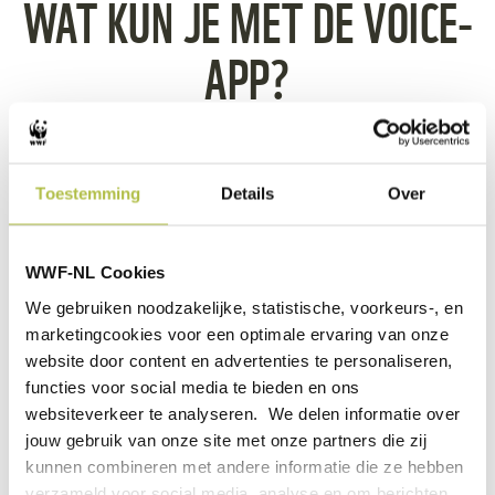
WAT KUN JE MET DE VOICE-
APP?
anek.soowannaphoom
Toestemming
Details
Over
WWF-NL Cookies
We gebruiken noodzakelijke, statistische, voorkeurs-, en
RANGERS QUIZ
marketingcookies voor een optimale ervaring van onze
website door content en advertenties te personaliseren,
functies voor social media te bieden en ons
websiteverkeer te analyseren. We delen informatie over
Bewijs in drie rondes dat jij een echte
natuurbeschermer bent én alles weet over de
jouw gebruik van onze site met onze partners die zij
dieren die WWF beschermt! Speel in je eentje of
kunnen combineren met andere informatie die ze hebben
neem het op tegen maximaal drie andere spelers.
verzameld voor social media, analyse en om berichten