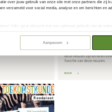
tie over jouw gebruik van onze site met onze partners die zij
ben verzameld voor social media, analyse en om berichten en adv
teren" klikt, ga je akkoord met een optimaal gebruik van de websit
dan jouw keuze in "selectie toestaan" of "alleen noodzakelijke c
elijkheid van de website. Voor meer inzage in de cookies klik d
Les van wie is deze neus?
Aanpassen
onze
Cookie Policy
.
Kinderen raden van welk wild d
deze neuzen zijn en leren ove
functie van deze neuzen.
MEER