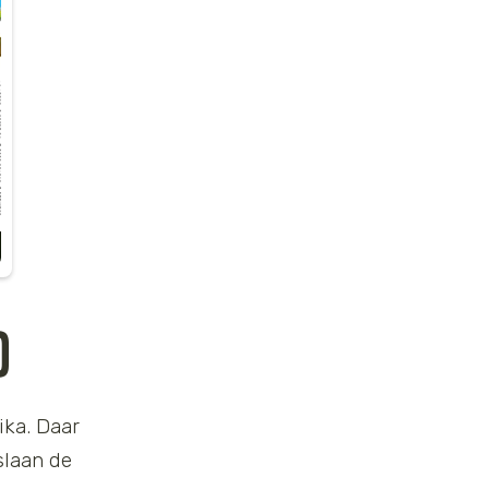
D
ika. Daar
slaan de