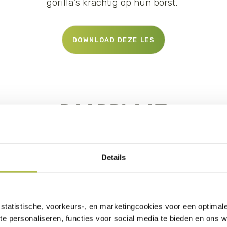
gorilla's krachtig op hun borst.
DOWNLOAD DEZE LES
RAADPLAAT
aatje? Met deze raadplaatjes maken kinderen kennis m
kenmerken.
Details
statistische, voorkeurs-, en marketingcookies voor een optimal
te personaliseren, functies voor social media te bieden en ons 