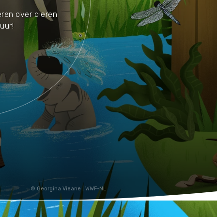
Huishouden
eren over dieren
Notitieboekjes
uur!
Georgina Vieane | WWF-NL