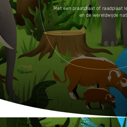
Waar zijn we actief
Met een praatplaat of raadplaat l
en de wereldwijde nat
Speelgoed
Knuffels
Puzzels
Spellen
Kleuren en knutselen