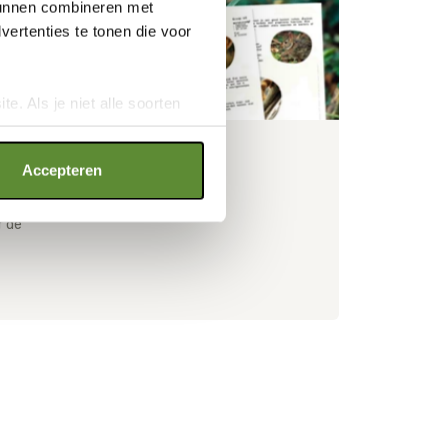
 kunnen combineren met
ertenties te tonen die voor
e. Als je niet alle soorten
ookies", wat wel gevolgen kan
an op "Cookie instellingen".
 - boerderijdieren
Accepteren
ier
r de