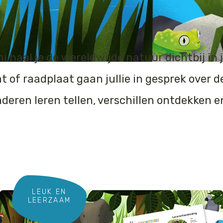
haal je de wereldwijde natuur dichtbij in ju
 of raadplaat gaan jullie in gesprek over d
 kinderen leren tellen, verschillen ontdekke
LEUK EN
LEERZAAM