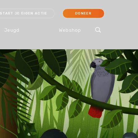
START JE EIGEN ACTIE
DONEER
Jeugd
Webshop
cessoires
Koraal
Orang-oetan
IJsbeer
Sokken