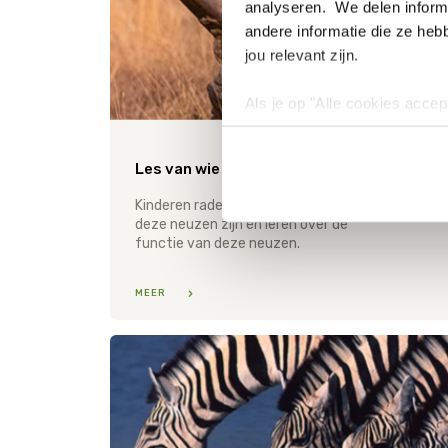
analyseren. We delen informa
andere informatie die ze heb
jou relevant zijn.
Als je op "Alle cookies accep
cookies wilt toestaan, maak 
hebben voor de gebruiksvriend
Les van wie is deze neus? - wilde dieren
Lees voor meer informatie 
Kinderen raden van welk wild dier
deze neuzen zijn en leren over de
functie van deze neuzen.
MEER