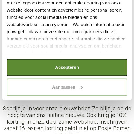
marketingcookies voor een optimale ervaring van onze
NIEUWS,RESULTAAT,NATUURLIJKEOPLOSSINGEN,NEDERLAND,KLIMAAT
website door content en advertenties te personaliseren,
Het COP-mechanisme:
functies voor social media te bieden en ons
succes vieren en verlies nemen
websiteverkeer te analyseren. We delen informatie over
jouw gebruik van onze site met onze partners die zij
kunnen combineren met andere informatie die ze hebben
LEES VERDER
verzameld voor social media, analyse en om berichten
en advertenties te tonen die voor jou relevant zijn.
Als je op "Alle cookies accepteren" klikt, ga je akkoord
Accepteren
met een optimaal gebruik van de website. Als je niet alle
BLIJF OP DE HOOGTE
soorten cookies wilt toestaan, maak dan jouw keuze in
Aanpassen
"selectie toestaan" of "alleen noodzakelijke cookies", wat
wel gevolgen kan hebben voor de gebruiksvriendelijkheid
van de website. Voor meer inzage in de cookies klik dan
Schrijf je in voor onze nieuwsbrief. Zo blijf je op de
op "Cookie instellingen". Lees voor meer informatie
hoogte van ons laatste nieuws. Ook krijg je 10%
onze
Cookie Policy
.
korting in onze duurzame webshop. Inschrijven
vanaf 16 jaar en korting geldt niet op Bosje Bomen