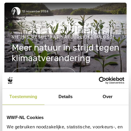
12 november 2024
NIEUWS,RESULTAAT,NATUURLIJKEOPLOSSINGEN,NEDERLAND,KLIMAAT
Meer natuur in strijd tegen
klimaatverandering
LEES VERDER
Toestemming
Details
Over
15 december 2023
WWF-NL Cookies
We gebruiken noodzakelijke, statistische, voorkeurs-, en