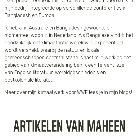
Daar presenteerde ik mijn circulaire ontwerpmodel dat ik in
mijn bedrijf integreerde op verschillende conferenties in
Tijger
Bangladesh en Europa.
Walvis
Ik heb al in Australië en Bangladesh gewoond, en
momenteel woon ik in Nederland. Als Bengalese vind ik het
IJsbeer
noodzakelijk dat klimaatactie wereldwijd exponentieel
wordt versneld, waarbij de natuur en lokale
Zeeschildpad
gemeenschappen centraal staan. Naast mijn werk op het
gebied van klimaatverandering ben ik een fervent lezer
van Engelse literatuur, wereldgeschiedenis en
postkoloniale literatuur.
Meer over mijn klimaatwerk voor WWF lees je in mijn blogs!
ARTIKELEN VAN MAHEEN