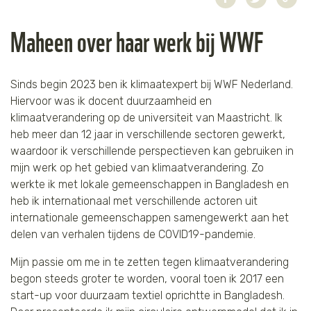
Jaguar
Kleding & Accessoires
Maheen over haar werk bij WWF
Koraal
Speelgoed
Sinds begin 2023 ben ik klimaatexpert bij WWF Nederland.
Leeuw
Hiervoor was ik docent duurzaamheid en
klimaatverandering op de universiteit van Maastricht. Ik
Luipaard
heb meer dan 12 jaar in verschillende sectoren gewerkt,
waardoor ik verschillende perspectieven kan gebruiken in
Neushoorn
mijn werk op het gebied van klimaatverandering. Zo
werkte ik met lokale gemeenschappen in Bangladesh en
Olifant
heb ik internationaal met verschillende actoren uit
internationale gemeenschappen samengewerkt aan het
Orang-oetan
delen van verhalen tijdens de COVID19-pandemie.
Mijn passie om me in te zetten tegen klimaatverandering
Panda
begon steeds groter te worden, vooral toen ik 2017 een
start-up voor duurzaam textiel oprichtte in Bangladesh.
Steur