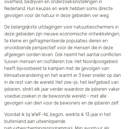
overheid, bedrijven en onderzoeksinstellingen in
Nederland. Hun keuzes en werk hebben soms directe
Tijger
gevolgen voor de natuur in deze gebieden ver weg.
Walvis
De belangrijkste uitdagingen voor natuurbeschermers in
deze gebieden zijn nieuwe economische ontwikkelingen,
IJsbeer
te kleine en gefragmenteerde populaties dieren en
onvoldoende perspectief voor de mensen die in deze
Zeeschildpad
afgelegen oorden leven. Ook neemt het aantal conflicten
tussen mensen en roofdieren toe. Het Noordpoolgebied
heeft bijvoorbeeld te kampen met de gevolgen van
klimaatverandering en het warmt er 3 keer sneller op dan
in de rest van de wereld. Het zee-ijs, het leefgebied van
ijsberen, slinkt elk jaar verder waardoor de ijsberen vaker
voedsel zoeken in de bewoonde wereld – met alle
gevolgen van dien voor de bewoners en de ijsberen zelf.
Voordat ik bij WWF-NL begon, werkte ik 13 jaar in het
buitenland aan uiteenlopende
natuurbeschermingsprogramma’s. Mijn avontuur als