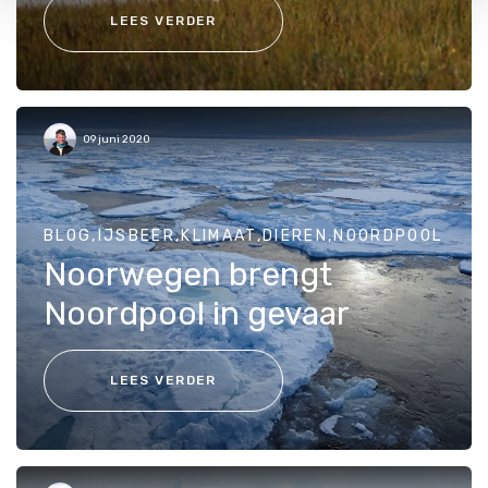
onze
Cookie Policy
.
LEES VERDER
09 juni 2020
BLOG,IJSBEER,KLIMAAT,DIEREN,NOORDPOOL
Noorwegen brengt
Noordpool in gevaar
LEES VERDER