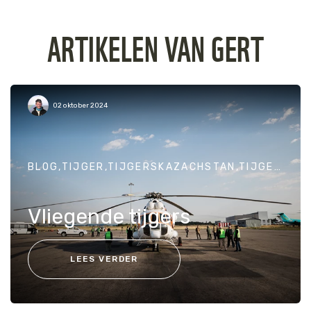
ARTIKELEN VAN GERT
02 oktober 2024
BLOG,TIJGER,TIJGERSKAZACHSTAN,TIJGERBEDREIGINGEN,TIJGERBESCHERMEN
Vliegende tijgers
LEES VERDER