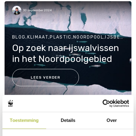
30 september 2024
BLOG,KLIMAAT,PLASTIC,NOORDPOOL,IJSBEERBEDREIGINGEN,IJSBEERBESCHERMEN,IJSBEER,WALVIS,WALVISBEDREIGINGEN,WALVISBESCHERMEN,BELUGA
Op zoek naar ijswalvissen
in het Noordpoolgebied
LEES VERDER
08 december 2022
Toestemming
Details
Over