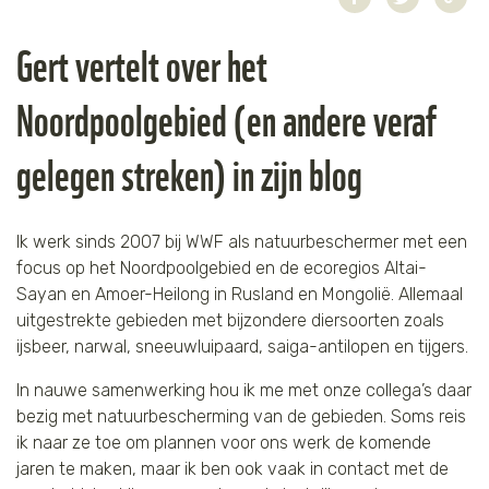
Jaguar
Kleding & Accessoires
Gert vertelt over het
Koraal
Speelgoed
Noordpoolgebied (en andere veraf
Leeuw
gelegen streken) in zijn blog
Luipaard
Ik werk sinds 2007 bij WWF als natuurbeschermer met een
Neushoorn
focus op het Noordpoolgebied en de ecoregios Altai-
Sayan en Amoer-Heilong in Rusland en Mongolië. Allemaal
Olifant
uitgestrekte gebieden met bijzondere diersoorten zoals
ijsbeer, narwal, sneeuwluipaard, saiga-antilopen en tijgers.
Orang-oetan
In nauwe samenwerking hou ik me met onze collega’s daar
Panda
bezig met natuurbescherming van de gebieden. Soms reis
ik naar ze toe om plannen voor ons werk de komende
jaren te maken, maar ik ben ook vaak in contact met de
Steur