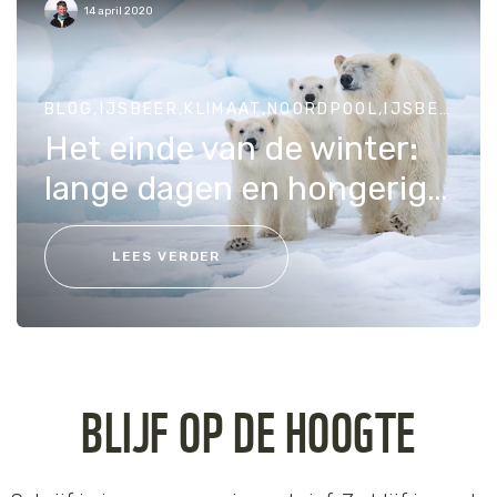
14 april 2020
BLOG,IJSBEER,KLIMAAT,NOORDPOOL,IJSBEERBEDREIGINGEN,DIEREN
Het einde van de winter:
lange dagen en hongerige ijsberen
LEES VERDER
BLIJF OP DE HOOGTE