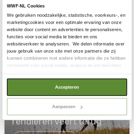
BLOG,KLIMAAT,PLASTIC,NOORDPOOL,IJSBEER,IJSBEERBEDREIGINGEN,IJSBEERBESCHERMEN
WWF-NL Cookies
Werk aan de winkel in
We gebruiken noodzakelijke, statistische, voorkeurs-, en
Groenland
marketingcookies voor een optimale ervaring van onze
website door content en advertenties te personaliseren,
functies voor social media te bieden en ons
LEES VERDER
websiteverkeer te analyseren. We delen informatie over
jouw gebruik van onze site met onze partners die zij
kunnen combineren met andere informatie die ze hebben
verzameld voor social media, analyse en om berichten
en advertenties te tonen die voor jou relevant zijn.
25 november 2020
Als je op "Alle cookies accepteren" klikt, ga je akkoord
Accepteren
met een optimaal gebruik van de website. Als je niet alle
BLOG,KLIMAAT,DIEREN,RENDIER
soorten cookies wilt toestaan, maak dan jouw keuze in
Aanpassen
Aantal Siberische
"selectie toestaan" of "alleen noodzakelijke cookies", wat
wel gevolgen kan hebben voor de gebruiksvriendelijkheid
rendieren veert terug
van de website. Voor meer inzage in de cookies klik dan
op "Cookie instellingen". Lees voor meer informatie