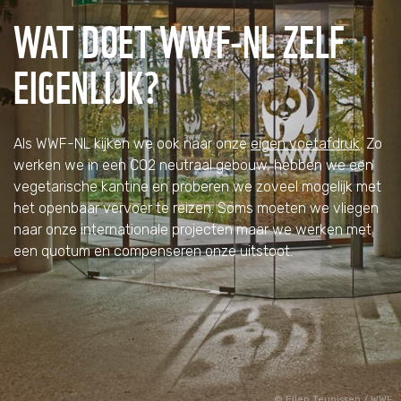
WAT DOET WWF-NL ZELF
EIGENLIJK?
Als WWF-NL kijken we ook naar onze
eigen voetafdruk
. Zo
werken we in een CO2 neutraal gebouw, hebben we een
vegetarische kantine en proberen we zoveel mogelijk met
het openbaar vervoer te reizen. Soms moeten we vliegen
naar onze internationale projecten maar we werken met
een quotum en compenseren onze uitstoot.
Ellen Teunissen / WWF