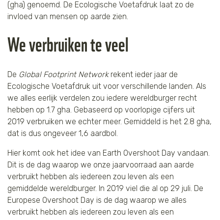
(gha) genoemd. De Ecologische Voetafdruk laat zo de
Tijger
invloed van mensen op aarde zien.
We verbruiken te veel
Walvis
IJsbeer
De
Global Footprint Network
rekent ieder jaar de
Ecologische Voetafdruk uit voor verschillende landen. Als
Zeeschildpad
we alles eerlijk verdelen zou iedere wereldburger recht
hebben op 1.7 gha. Gebaseerd op voorlopige cijfers uit
2019 verbruiken we echter meer. Gemiddeld is het 2.8 gha,
dat is dus ongeveer 1,6 aardbol.
Hier komt ook het idee van Earth Overshoot Day vandaan.
Dit is de dag waarop we onze jaarvoorraad aan aarde
verbruikt hebben als iedereen zou leven als een
gemiddelde wereldburger. In 2019 viel die al op 29 juli. De
Europese Overshoot Day is de dag waarop we alles
verbruikt hebben als iedereen zou leven als een