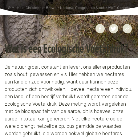
Michael Christopher Brown / National Geographic Stock / WWF-Canada
Jaguar
Kleding & Accessoires
Koraal
Speelgoed
Leeuw
Wat is een Ecologische Voetafdruk?
Luipaard
De natuur groeit constant en levert ons allerlei producten
Neushoorn
zoals hout, gewassen en vis. Hier hebben we hectares
aan land en zee voor nodig, want daar kunnen deze
Olifant
producten zich ontwikkelen. Hoeveel hectare een individu,
een land, of een bedrijf verbruikt wordt gemeten door de
Orang-oetan
Ecologische Voetafdruk. Deze meting wordt vergeleken
met de biocapaciteit van de aarde, dit is hoeveel onze
Panda
aarde in totaal kan genereren. Niet elke hectare op de
wereld brengt hetzelfde op, dus gemiddelde waardes
Steur
worden gebruikt, die worden ookwel globale hectares