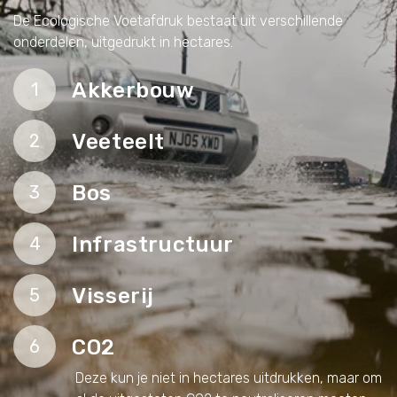
De Ecologische Voetafdruk bestaat uit verschillende
onderdelen, uitgedrukt in hectares.
Akkerbouw
1
Veeteelt
2
Bos
3
Infrastructuur
4
Visserij
5
CO2
6
Deze kun je niet in hectares uitdrukken, maar om