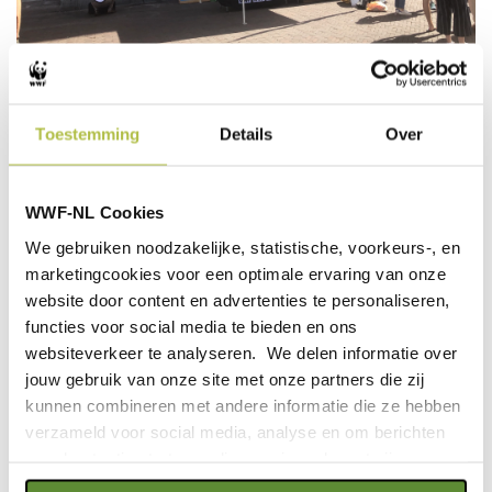
Samenwerking WWF, Greenjoy en
Universiteit Utrecht
Toestemming
Details
Over
Voor deze activiteit is wederom een samenwerking
aangegaan met de organisatie Greenjoy. Zij stelden een
aantal sloepen ter beschikking aan WWF Utrecht. Greenjoy
WWF-NL Cookies
werkt volgens de missie ‘Duurzame mobiliteit voor
We gebruiken noodzakelijke, statistische, voorkeurs-, en
iedereen toegankelijk maken’ en werkt aan een duurzaam
marketingcookies voor een optimale ervaring van onze
merk. In twee sessies zijn ruim 50 Rangers mee de
website door content en advertenties te personaliseren,
grachten opgegaan om de plastic soep op te vissen.
functies voor social media te bieden en ons
Daarnaast is WWF Utrecht een samenwerking aangegaan
websiteverkeer te analyseren. We delen informatie over
met de Universiteit Utrecht. Terwijl WWF Utrecht de
jouw gebruik van onze site met onze partners die zij
grachten schoon vist, hebben diverse hardlopers het
kunnen combineren met andere informatie die ze hebben
zwerfafval van straat opgeruimd tijdens deze unieke
verzameld voor social media, analyse en om berichten
plogging run.
en advertenties te tonen die voor jou relevant zijn.
Plastic Wake Up Call