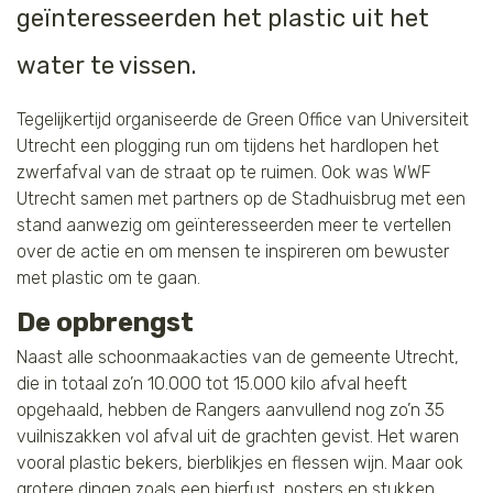
geïnteresseerden het plastic uit het
Tijger
water te vissen.
Walvis
Tegelijkertijd organiseerde de Green Office van Universiteit
IJsbeer
Utrecht een plogging run om tijdens het hardlopen het
zwerfafval van de straat op te ruimen. Ook was WWF
Utrecht samen met partners op de Stadhuisbrug met een
Zeeschildpad
stand aanwezig om geïnteresseerden meer te vertellen
over de actie en om mensen te inspireren om bewuster
met plastic om te gaan.
De opbrengst
Naast alle schoonmaakacties van de gemeente Utrecht,
die in totaal zo’n 10.000 tot 15.000 kilo afval heeft
opgehaald, hebben de Rangers aanvullend nog zo’n 35
vuilniszakken vol afval uit de grachten gevist. Het waren
vooral plastic bekers, bierblikjes en flessen wijn. Maar ook
grotere dingen zoals een bierfust, posters en stukken