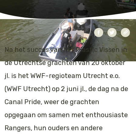
Jaguar
Kleding & Accessoires
Koraal
Speelgoed
Leeuw
Na het succes van het Plastic Vissen in
Luipaard
de Utrechtse grachten van 20 oktober
Neushoorn
jl. is het WWF-regioteam Utrecht e.o.
Olifant
(WWF Utrecht) op 2 juni jl., de dag na de
Orang-oetan
Canal Pride, weer de grachten
opgegaan om samen met enthousiaste
Panda
Rangers, hun ouders en andere
Steur