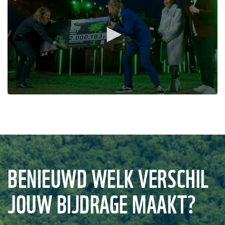
0
seconds
of
42
seconds
BENIEUWD WELK VERSCHIL
JOUW BIJDRAGE MAAKT?