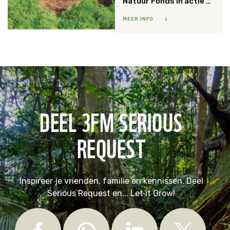
Natuur Fonds in actie tegen klimaatverandering
MEER INFO
DEEL 3FM SERIOUS
REQUEST
Inspireer je vrienden, familie en kennissen. Deel
Serious Request en... Let it Grow!