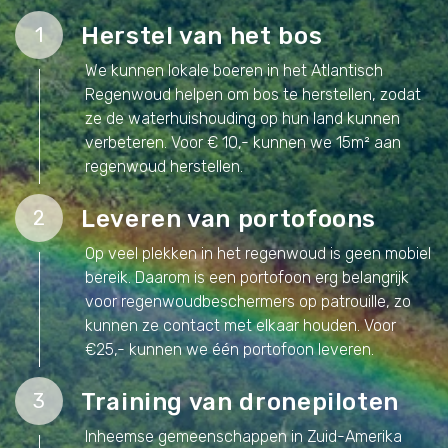
Herstel van het bos
1
We kunnen lokale boeren in het Atlantisch
Regenwoud helpen om bos te herstellen, zodat
ze de waterhuishouding op hun land kunnen
verbeteren. Voor € 10,- kunnen we 15m² aan
regenwoud herstellen.
Leveren van portofoons
2
Op veel plekken in het regenwoud is geen mobiel
bereik. Daarom is een portofoon erg belangrijk
voor regenwoudbeschermers op patrouille, zo
kunnen ze contact met elkaar houden. Voor
€25,- kunnen we één portofoon leveren.
Training van dronepiloten
3
Inheemse gemeenschappen in Zuid-Amerika