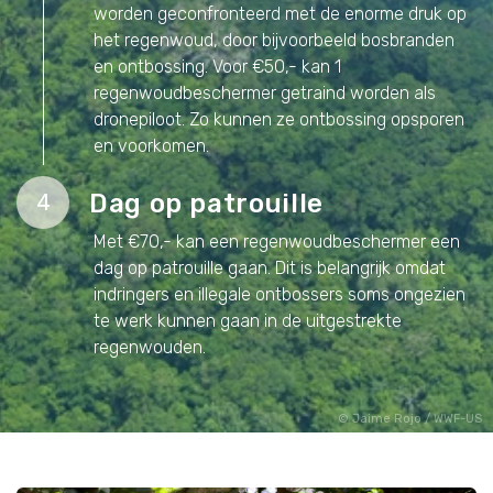
worden geconfronteerd met de enorme druk op
het regenwoud, door bijvoorbeeld bosbranden
en ontbossing. Voor €50,- kan 1
regenwoudbeschermer getraind worden als
dronepiloot. Zo kunnen ze ontbossing opsporen
en voorkomen.
Dag op patrouille
4
Met €70,- kan een regenwoudbeschermer een
dag op patrouille gaan. Dit is belangrijk omdat
indringers en illegale ontbossers soms ongezien
te werk kunnen gaan in de uitgestrekte
regenwouden.
Jaime Rojo / WWF-US