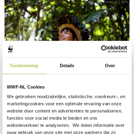
WWF-NL / Tessel in 't Veld
OP REIS NAAR DE
Toestemming
Details
Over
REGENWOUDEN
WWF-NL Cookies
Bossenexpert Merijn bezocht de regenwouden van
Zuid-Amerika. Op zijn reis sprak hij met lokale
We gebruiken noodzakelijke, statistische, voorkeurs-, en
natuurbeschermers, die zich allemaal op hun eigen
marketingcookies voor een optimale ervaring van onze
manier inzetten voor de natuur. Lees hun
website door content en advertenties te personaliseren,
indrukwekkende verhalen in zijn blog.
functies voor social media te bieden en ons
websiteverkeer te analyseren. We delen informatie over
LEES MERIJNS BLOG
jouw gebruik van onze site met onze partners die zij