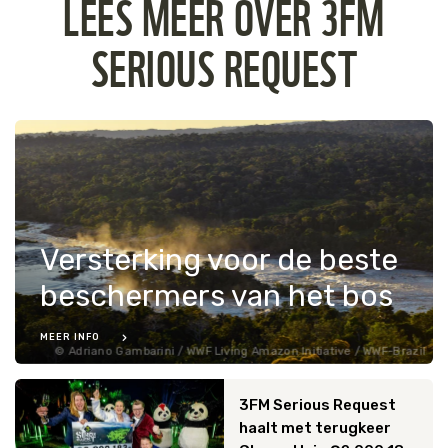
LEES MEER OVER 3FM
SERIOUS REQUEST
Versterking voor de beste
beschermers van het bos
MEER INFO
Adriano Gambarini / WWF Living Amazon Initiative / WWF-Brazil
3FM Serious Request
haalt met terugkeer