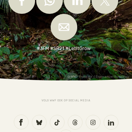
#3FM #SR21 #LetItGrow
WWF Frankrijk / Emmanuel Rondeau
VOLG WWF OOK OP SOCIAL MEDIA