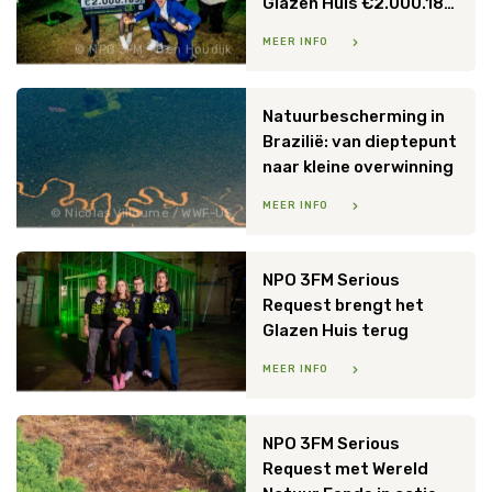
Glazen Huis €2.000.183,- op voor het Wereld Natuur Fonds
MEER INFO
NPO 3FM - Ben Houdijk
Natuurbescherming in
Brazilië: van dieptepunt
naar kleine overwinning
MEER INFO
Nicolas Villaume / WWF-US
NPO 3FM Serious
Request brengt het
Glazen Huis terug
MEER INFO
NPO 3FM Serious
Request met Wereld