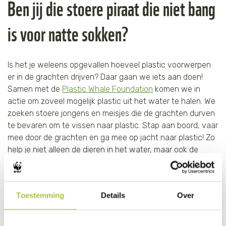
Ben jij die stoere piraat die niet bang
Tijger
is voor natte sokken?
Walvis
Is het je weleens opgevallen hoeveel plastic voorwerpen
IJsbeer
er in de grachten drijven? Daar gaan we iets aan doen!
Samen met de
Plastic Whale Foundation
komen we in
Zeeschildpad
actie om zoveel mogelijk plastic uit het water te halen. We
zoeken stoere jongens en meisjes die de grachten durven
te bevaren om te vissen naar plastic. Stap aan boord, vaar
mee door de grachten en ga mee op jacht naar plastic! Zo
help je niet alleen de dieren in het water, maar ook de
natuur.
Meer informatie & kosten
Toestemming
Details
Over
Wanneer:
zondag 7 juni van 11:45 tot 14.00