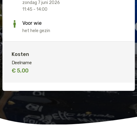
zondag 7 juni 2026
Jaguar
Kleding & Accessoires
11:45 - 14:00
Voor wie
Koraal
Speelgoed
het hele gezin
Leeuw
Kosten
Luipaard
Deelname
Neushoorn
€ 5,00
Olifant
Orang-oetan
Panda
Steur