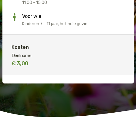
11:00 - 15:00
Jaguar
Kleding & Accessoires
Voor wie
Koraal
Speelgoed
Kinderen 7 - 11 jaar, het hele gezin
Leeuw
Kosten
Luipaard
Deelname
€ 3,00
Neushoorn
Olifant
Orang-oetan
Panda
Steur