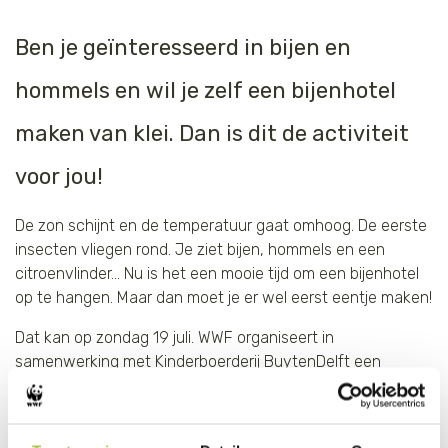
Tijger
Ben je geïnteresseerd in bijen en
Walvis
hommels en wil je zelf een bijenhotel
maken van klei. Dan is dit de activiteit
IJsbeer
voor jou!
Zeeschildpad
De zon schijnt en de temperatuur gaat omhoog. De eerste
insecten vliegen rond. Je ziet bijen, hommels en een
citroenvlinder... Nu is het een mooie tijd om een bijenhotel
op te hangen. Maar dan moet je er wel eerst eentje maken!
Dat kan op zondag 19 juli. WWF organiseert in
samenwerking met Kinderboerderij BuytenDelft een
workshop waarin we insectenhotels gaan maken.
Je mag heel erg creatief zijn en je wordt wegwijs gemaakt