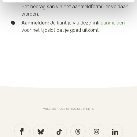
van de website. Voor meer inzage in de cookies klik dan
Het bedrag kan via het aanmeldformulier voldaan
op "Cookie instellingen". Lees voor meer informatie
worden.
onze
Cookie Policy
.
Aanmelden:
Je kunt je via deze link
aanmelden
voor het tijdslot dat je goed uitkomt.
VOLG WWF OOK OP SOCIAL MEDIA