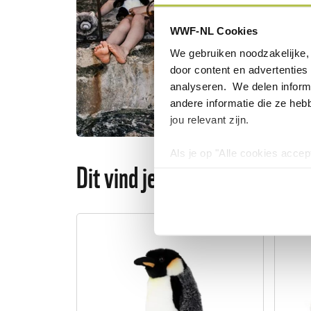
planeet.
WWF-NL Cookies
We gebruiken noodzakelijke, 
door content en advertenties 
analyseren. We delen informa
andere informatie die ze heb
jou relevant zijn.
Als je op "Alle cookies accep
Dit vind je misschien ook leu
cookies wilt toestaan, maak 
hebben voor de gebruiksvriend
Lees voor meer informatie 