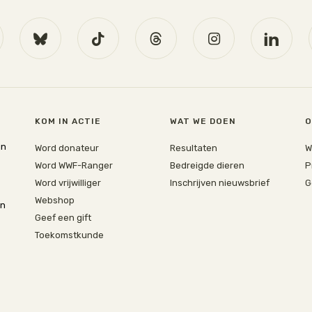
KOM IN ACTIE
WAT WE DOEN
O
jn
Word donateur
Resultaten
W
Word WWF-Ranger
Bedreigde dieren
P
Word vrijwilliger
Inschrijven nieuwsbrief
G
Webshop
en
Geef een gift
Toekomstkunde