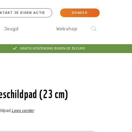
START JE EIGEN ACTIE
DONEER
Jeugd
Webshop
GRATIS VERZENDING BOVEN DE 35 EURO
cessoires
Koraal
Orang-oetan
IJsbeer
Sokken
schildpad (23 cm)
ildpad
Lees verder