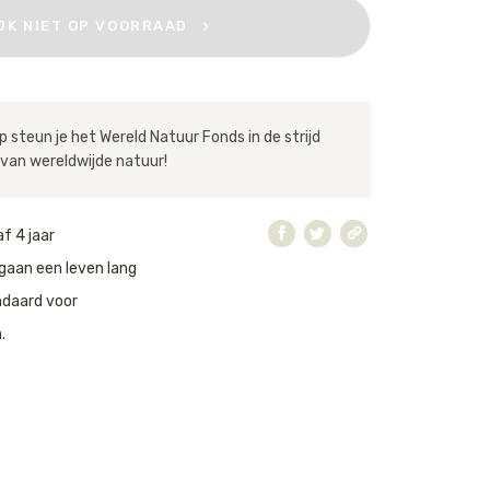
IJK NIET OP VOORRAAD
 steun je het Wereld Natuur Fonds in de strijd
van wereldwijde natuur!
f 4 jaar
gaan een leven lang
ndaard voor
.