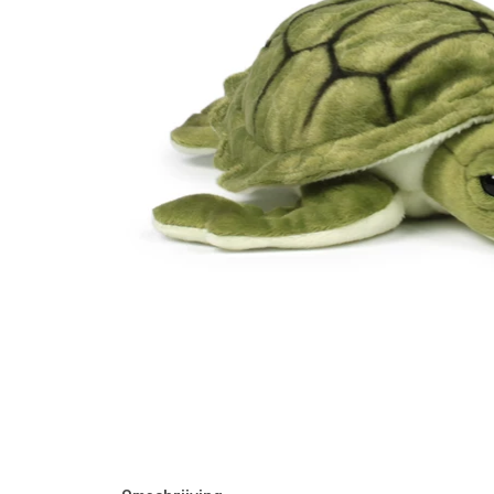
Waar zijn we actief
Speelgoed
Knuffels
Puzzels
Spellen
Kleuren en knutselen