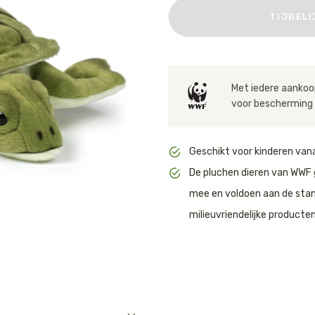
Huishouden
TIJDEL
Notitieboekjes
Met iedere aankoop
voor bescherming 
Geschikt voor kinderen vana
De pluchen dieren van WWF 
mee en voldoen aan de sta
milieuvriendelijke producten