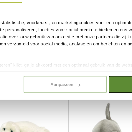
al meer dan 7 miljoen
natuurbeschermingswer
statistische, voorkeurs-, en marketingcookies voor een optimal
Alle WWF Pluche knuffe
te personaliseren, functies voor social media te bieden en ons 
recyclede PET flessen v
tie over jouw gebruik van onze site met onze partners die zij
ben verzameld voor social media, analyse en om berichten en adv
teren" klikt, ga je akkoord met een optimaal gebruik van de websit
k
dan jouw keuze in "selectie toestaan" of "alleen noodzakelijke c
elijkheid van de website. Voor meer inzage in de cookies klik d
Aanpassen
onze
Cookie Policy
.