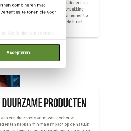
 seizoensproducten te kopen is er minder energie
 kunnen combineren met
sport. Kijk in de supermarkt op de verpakking
ertenties te tonen die voor
 van herkomst, neem een groenteabonnement of
n verkooppunt van een boer bij jou in de buurt.
e. Als je niet alle soorten
ookies", wat wel gevolgen kan
an op "Cookie instellingen".
Accepteren
P DUURZAME PRODUCTEN
n van een duurzame vorm van landbouw.
ediënten hebben minimale impact op de natuur.
een verantwoorde wijze geproduceerd en vormen