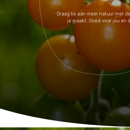
Waar zijn we actief
Draag bij aan meer natuur met d
je maakt. Goed voor jou en d
Speelgoed
Knuffels
Puzzels
Spellen
Kleuren en knutselen