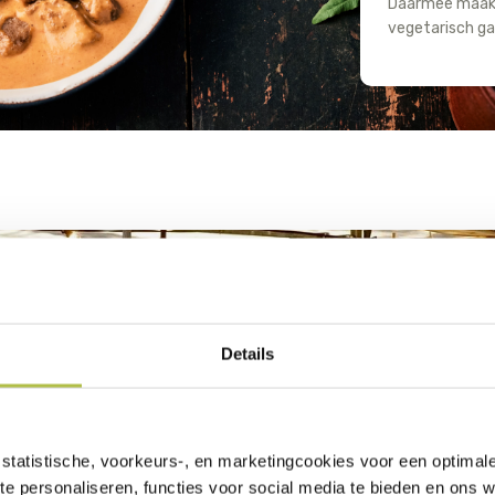
Daarmee maak 
vegetarisch gaa
2. GA V
Details
Geef de voorkeu
bewerkte produ
hoe groter de 
statistische, voorkeurs-, en marketingcookies voor een optimal
en hulpstoffen 
te personaliseren, functies voor social media te bieden en ons 