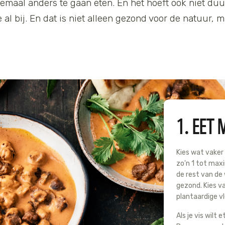
lemaal anders te gaan eten. En het hoeft ook niet duu
al bij. En dat is niet alleen gezond voor de natuur, m
1. EET
Kies wat vaker
zo'n 1 tot maxi
de rest van de 
gezond. Kies v
plantaardige v
Als je vis wilt