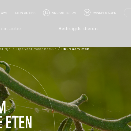
 WWF
MIJN ACTIES
WINKELWAGEN
VRIJWILLIGERS
 in actie
Bedreigde dieren
t tijd
/
Tips voor meer natuur
/
Duurzaam eten
n
cadeaus
tie
Haai
Start je eigen actie
Huis & kantoor
Actueel
Jaguar
Kleding & Ac
Neushoorn
Olifant
e-lessen
dier
r
Alleen of met een team
Ansichtkaarten
Onze resultaten
Tassen
Tijger
Walvis
ale bevolking
Met je school of klas
Kalenders & Agenda's
Nieuws
Schoenen en 
rijven
rzamen
ndoos
estament
Met je bedrijf
Verzorging
Blogs medewerkers
Accessoires
nrechten
et je school
atschap
Bekijk acties voor WWF
Eet- en drinkgerei
Dameskleding
OM
ragscodes
 schenken
Boeken
Herenkleding
 ETEN
en
Kinderboeken
Kinderkleding
Tuin