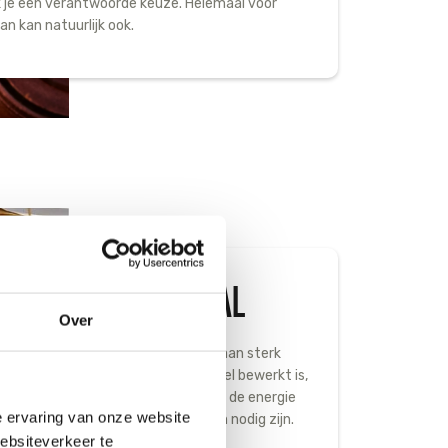
je een verantwoorde keuze. Helemaal voor
n kan natuurlijk ook.
OOR VERS EN LOKAAL
Over
r aan vers en lokaal in plaats van aan sterk
cten. Hoe meer een voedingsmiddel bewerkt is,
impact op het milieu. Dat komt door de energie
e ervaring van onze website
die tijdens de bewerkingsprocessen nodig zijn.
websiteverkeer te