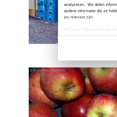
analyseren. We delen informa
andere informatie die ze heb
jou relevant zijn.
Als je op "Alle cookies accep
cookies wilt toestaan, maak 
hebben voor de gebruiksvriend
Lees voor meer informatie 
Voedselbos Ketelbroek