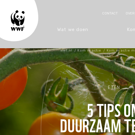
CONTACT
OVER
Wat we doen
Kom
wwf.nl
/
Kom in actie
/
Kom in actie me
Onze focus
Met tijd
Dolfijn
Sluit je aan
Koopjeshoek
Hoe we werke
Otter
Onderwijs
Symbolische 
Met een dona
Leeuw
Luipaard
Biodiversiteit
Activiteiten
WWF-Rangers (3-13)
Internationaal
Toekomstkund
Adopteer een 
Word donateu
Panda
Steur
Bossen
Tips voor meer natuur
WWF YOUTH (13-20)
Samen met lok
Gastlessen
Bosje Bomen
Geef een gift
Zeeschildpad
Klimaat
Word vrijwilliger
Samen met bed
School verduu
Mini schoene
Laat na via t
ETEN
Oceanen
Traineeship
WWF en mense
Actievoeren m
Cadeau lidma
5 TIPS 
Voedsel
Regels en ged
Spreekbeurten
Belastingvrij
DUURZAAM TE
Wildlife
Groot schenk
Zoetwater
Met je bedrijf