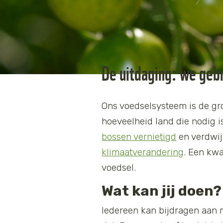
De uitdaging: we gebr
Ons voedselsysteem is de gro
hoeveelheid land die nodig 
bossen vernietigd
en verdwij
klimaatverandering
. Een kwa
voedsel.
Wat kan jij doen?
Iedereen kan bijdragen aan 